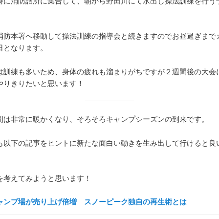
時に消防詰所に集合して、朝から野田川にて水出し操法訓練を行う
消防本署へ移動して操法訓練の指導会と続きますのでお昼過ぎまで
日となります。
は訓練も多いため、身体の疲れも溜まりがちですが２週間後の大会
やりきりたいと思います！
間は非常に暖かくなり、そろそろキャンプシーズンの到来です。
も以下の記事をヒントに新たな面白い動きを生み出して行けると良
を考えてみようと思います！
ャンプ場が売り上げ倍増 スノーピーク独自の再生術とは