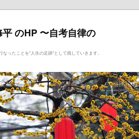
平 のHP 〜自考自律の
行なったことを"人生の足跡"として残していきます。