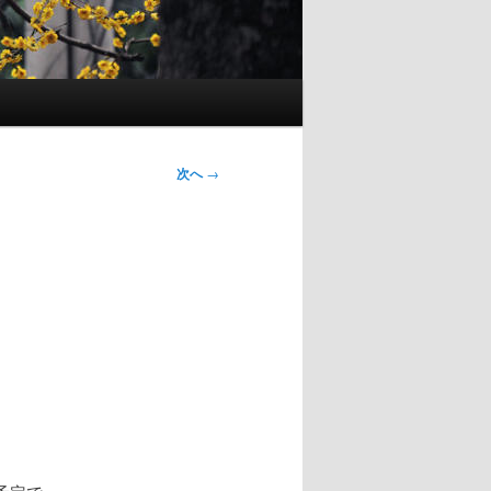
次へ
→
。