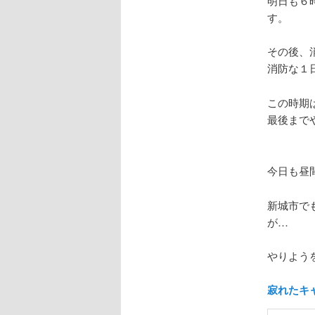
明日も６
す。
その後、
消防な１
この時期
最後まで
今日も昼
新城市で
が…
やりよう
寂れたキ