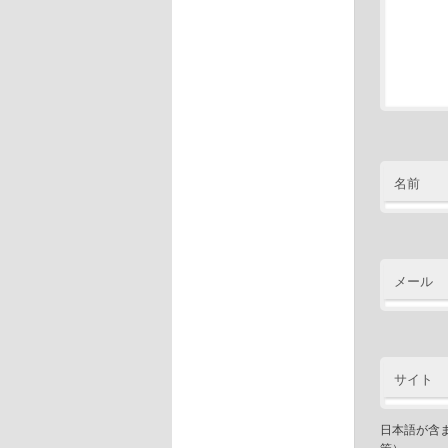
名前
メール
サイト
日本語が含
策）