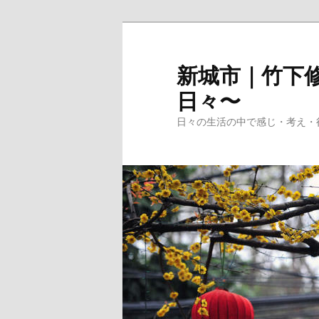
メ
イ
ン
新城市｜竹下修
コ
日々〜
ン
テ
日々の生活の中で感じ・考え・
ン
ツ
へ
移
動