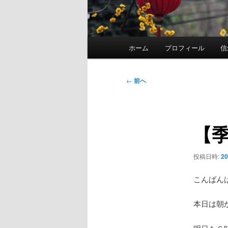
メ
ホーム
プロフィール
信
イ
ン
メ
投
←
前へ
ニ
稿
ュ
ナ
ー
ビ
【
ゲ
ー
シ
投稿日時:
2
ョ
ン
こんばん
本日は朝