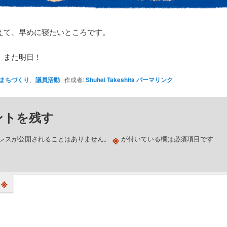
えて、早めに寝たいところです。
、また明日！
まちづくり
、
議員活動
作成者:
Shuhei Takeshita
パーマリンク
ントを残す
※
レスが公開されることはありません。
が付いている欄は必須項目です
※