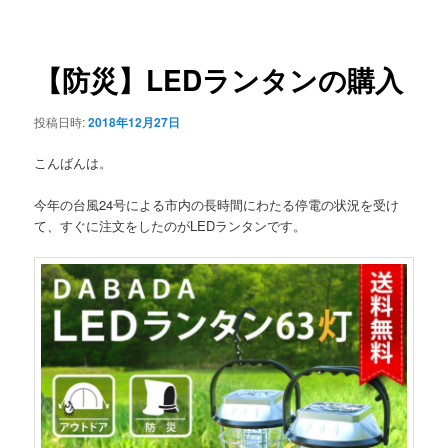
稿
ュ
ナ
ー
ビ
ゲ
【防災】LEDランタンの購入
ー
シ
投稿日時:
2018年12月27日
ョ
ン
こんばんは。
今年の台風24号による市内の長時間にわたる停電の状況を受け
て、すぐに注文をしたのがLEDランタンです。