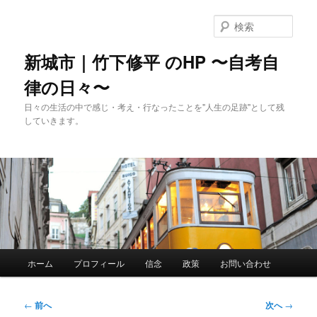
メ
イ
検
ン
索
コ
新城市｜竹下修平 のHP 〜自考自
ン
律の日々〜
テ
ン
日々の生活の中で感じ・考え・行なったことを"人生の足跡"として残
ツ
していきます。
へ
移
動
メ
ホーム
プロフィール
信念
政策
お問い合わせ
イ
ン
メ
投
←
前へ
次へ
→
ニ