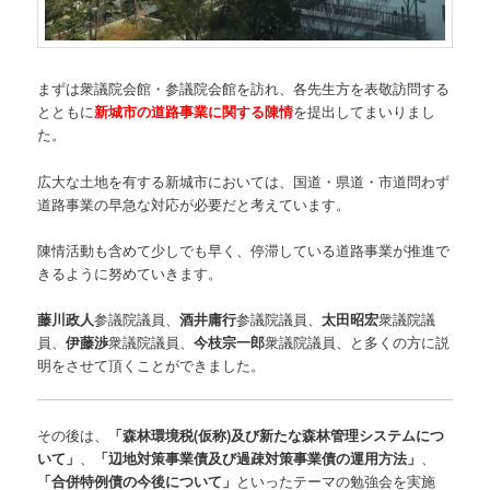
まずは衆議院会館・参議院会館を訪れ、各先生方を表敬訪問する
とともに
新城市の道路事業に関する陳情
を提出してまいりまし
た。
広大な土地を有する新城市においては、国道・県道・市道問わず
道路事業の早急な対応が必要だと考えています。
陳情活動も含めて少しでも早く、停滞している道路事業が推進で
きるように努めていきます。
藤川政人
参議院議員、
酒井庸行
参議院議員、
太田昭宏
衆議院議
員、
伊藤渉
衆議院議員、
今枝宗一郎
衆議院議員、と多くの方に説
明をさせて頂くことができました。
その後は、
「森林環境税(仮称)及び新たな森林管理システムにつ
いて」
、
「辺地対策事業債及び過疎対策事業債の運用方法」
、
「合併特例債の今後について」
といったテーマの勉強会を実施