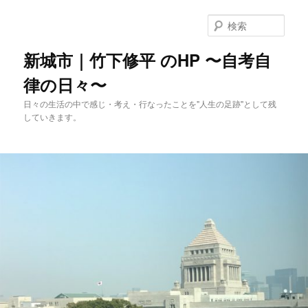
メ
イ
検
ン
索
コ
新城市｜竹下修平 のHP 〜自考自
ン
律の日々〜
テ
ン
日々の生活の中で感じ・考え・行なったことを"人生の足跡"として残
ツ
していきます。
へ
移
動