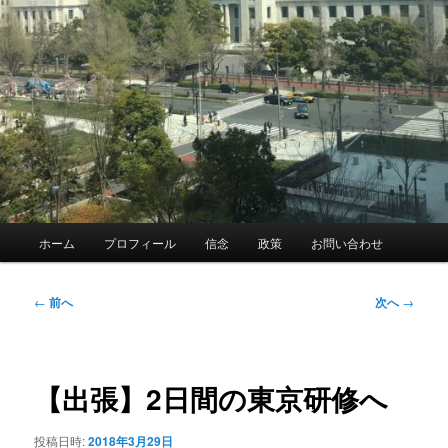
メ
ホーム
プロフィール
信念
政策
お問い合わせ
イ
ン
メ
投
←
前へ
次へ
→
ニ
稿
ュ
ナ
ー
ビ
ゲ
【出張】2日間の東京研修へ
ー
シ
投稿日時:
2018年3月29日
ョ