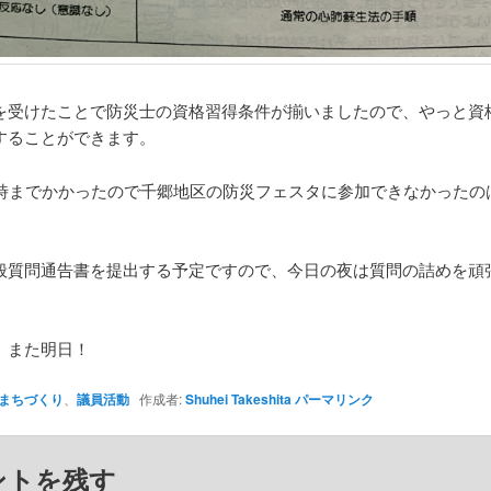
を受けたことで防災士の資格習得条件が揃いましたので、やっと資
することができます。
2時までかかったので千郷地区の防災フェスタに参加できなかったの
般質問通告書を提出する予定ですので、今日の夜は質問の詰めを頑
、また明日！
まちづくり
、
議員活動
作成者:
Shuhei Takeshita
パーマリンク
ントを残す