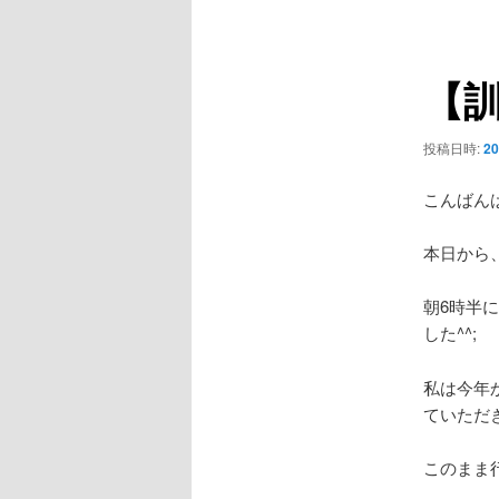
ニ
稿
ュ
ナ
ー
ビ
【
ゲ
ー
シ
投稿日時:
2
ョ
ン
こんばん
本日から
朝6時半
した^^;
私は今年
ていただ
このまま