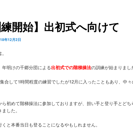
訓練開始】出初式へ向けて
018年12月2日
は。
、年明けの千郷分団による
出初式での階梯操法
の訓練が始まりまし
に集合して1時間程度の練習でしたが12月に入ったこともあり、中々
から初めて階梯操法に参加しておりますが、担い手と登り手とどち
きました。
行くと本番当日も登ることになるやもしれません。