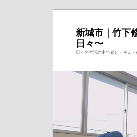
メ
イ
ン
新城市｜竹下修
コ
日々〜
ン
テ
日々の生活の中で感じ・考え・
ン
ツ
へ
移
動