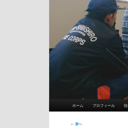
メ
ホーム
プロフィール
信
イ
ン
メ
投
←
前へ