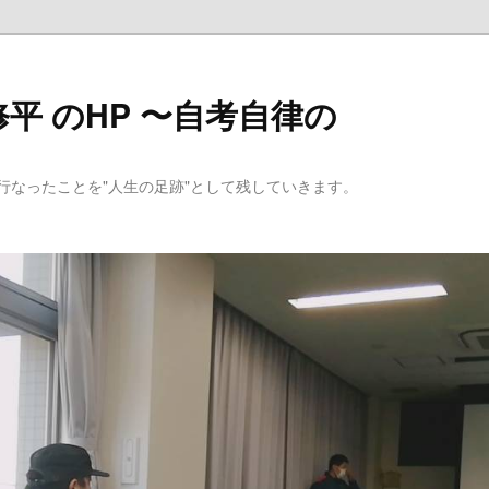
平 のHP 〜自考自律の
行なったことを"人生の足跡"として残していきます。