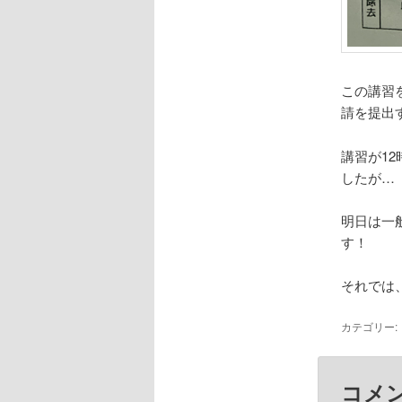
この講習
請を提出
講習が1
したが…
明日は一
す！
それでは
カテゴリー:
コメ