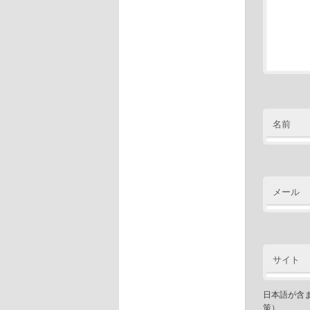
名前
メール
サイト
日本語が含
策）