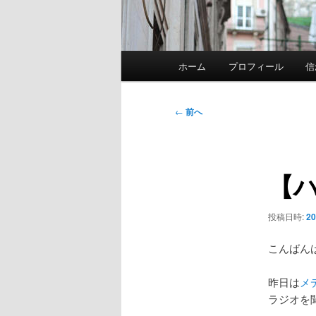
メ
ホーム
プロフィール
信
イ
ン
メ
投
←
前へ
ニ
稿
ュ
ナ
ー
ビ
【
ゲ
ー
シ
投稿日時:
2
ョ
ン
こんばん
昨日は
メ
ラジオを