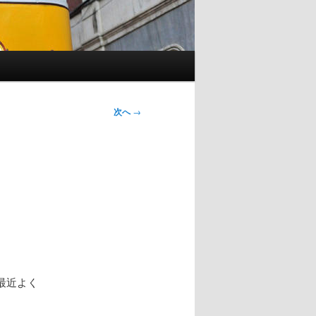
次へ
→
最近よく