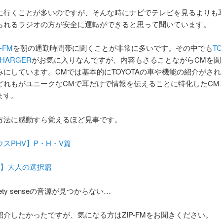
に行くことが多いのですが、そんな時にナビでテレビを見るよりも
られるラジオの方が安全に運転ができると思って聞いています。
P-FM
を朝の通勤時間帯に聞くことが非常に多いです。その中でも
T
CHARGER
がお気に入りなんですが、内容もさることながらCMを
みにしています。CMでは基本的にTOYOTAの車や機能の紹介がさ
どれもがユニークなCMで耳だけで情報を伝えることに特化したCM
ます。
方法に感動すら覚えるほど見事です。
スPHV】P・H・V篇
R】大人の選択篇
 safety senseの音源が見つからない…
紹介したかったですが、気になる方はZIP-FMをお聞きください。