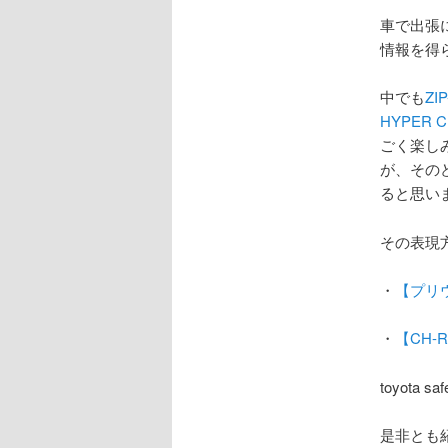
車で出張
情報を得
中でも
ZI
HYPER 
ごく楽し
が、その
ると思い
その表現
・
【プリウ
・
【CH-
toyota
是非とも