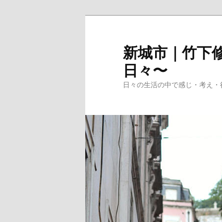
メ
イ
ン
新城市｜竹下修
コ
日々〜
ン
テ
日々の生活の中で感じ・考え・
ン
ツ
へ
移
動