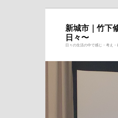
メ
イ
ン
新城市｜竹下修
コ
日々〜
ン
テ
日々の生活の中で感じ・考え・
ン
ツ
へ
移
動