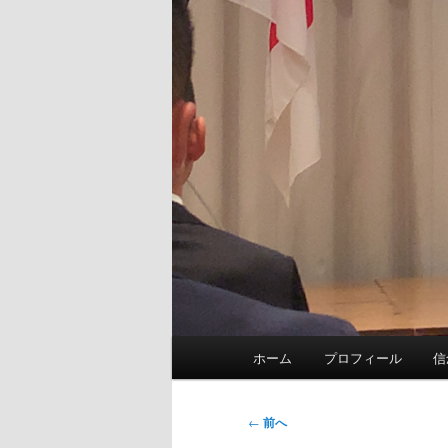
メ
ホーム
プロフィール
信
イ
ン
メ
投
←
前へ
ニ
稿