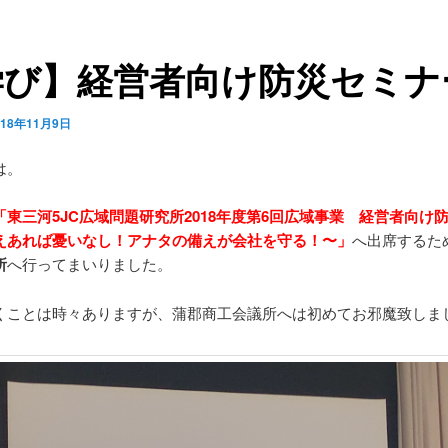
学び】経営者向け防災セミナ
018年11月9日
は。
「東三河5JC広域問題研究所2018年度第6回広域事業 経営者向け
えあれば憂いなし！アナタの備えが会社を守る！〜」
へ出席するた
所
へ行ってまいりました。
くことは時々ありますが、蒲郡商工会議所へは初めてお邪魔致しま