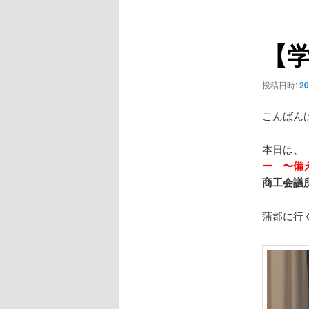
ュ
ナ
ー
ビ
【
ゲ
ー
シ
投稿日時:
2
ョ
ン
こんばん
本日は、
ー 〜備
商工会議
蒲郡に行