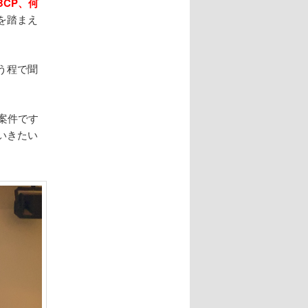
BCP、何
を踏まえ
う程で聞
案件です
いきたい