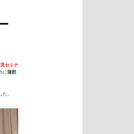
ー
防災セミナ
めに
蒲郡
した。