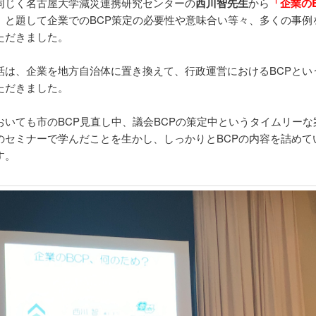
同じく名古屋大学減災連携研究センターの
西川智先生
から
「企業の
」
と題して企業でのBCP策定の必要性や意味合い等々、多くの事例
ただきました。
話は、企業を地方自治体に置き換えて、行政運営におけるBCPとい
ただきました。
おいても市のBCP見直し中、議会BCPの策定中というタイムリーな
のセミナーで学んだことを生かし、しっかりとBCPの内容を詰めて
す。