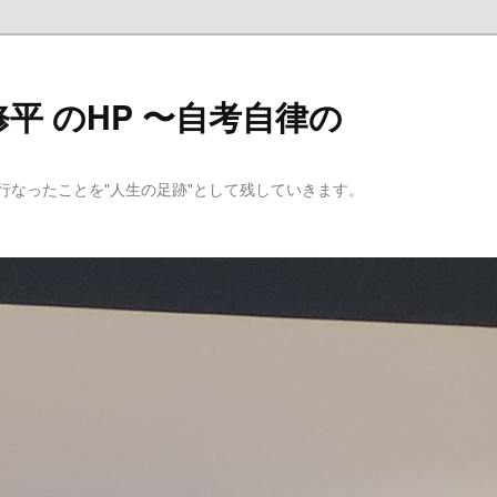
平 のHP 〜自考自律の
行なったことを"人生の足跡"として残していきます。