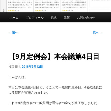
メ
ホーム
プロフィール
信念
政策
お問い合わせ
イ
ン
メ
投
←
前へ
次へ
→
ニ
稿
ュ
ナ
ー
ビ
ゲ
【9月定例会】本会議第4日目
ー
シ
投稿日時:
2018年9月12日
ョ
ン
こんばんは。
本日は本会議第4日目ということで一般質問最終日、4名の議員に
よる質問が実施されました。
これで9月定例会の一般質問は通告者の全てが終了致しました。