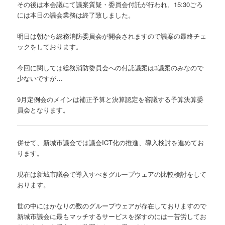
その後は本会議にて議案質疑・委員会付託が行われ、15:30ごろ
には本日の議会業務は終了致しました。
明日は朝から総務消防委員会が開会されますので議案の最終チェ
ックをしております。
今回に関しては総務消防委員会への付託議案は3議案のみなので
少ないですが…
9月定例会のメインは補正予算と決算認定を審議する予算決算委
員会となります。
併せて、新城市議会では議会ICT化の推進、導入検討を進めてお
ります。
現在は新城市議会で導入すべきグループウェアの比較検討をして
おります。
世の中にはかなりの数のグループウェアが存在しておりますので
新城市議会に最もマッチするサービスを探すのには一苦労してお