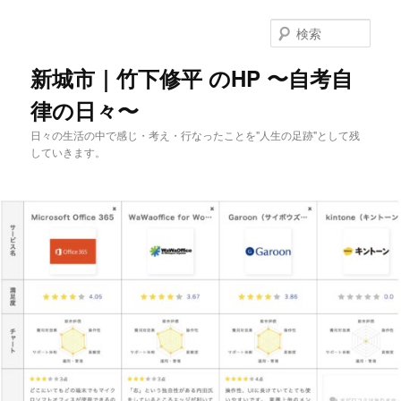
メ
イ
検
ン
索
コ
新城市｜竹下修平 のHP 〜自考自
ン
律の日々〜
テ
ン
日々の生活の中で感じ・考え・行なったことを"人生の足跡"として残
ツ
していきます。
へ
移
動