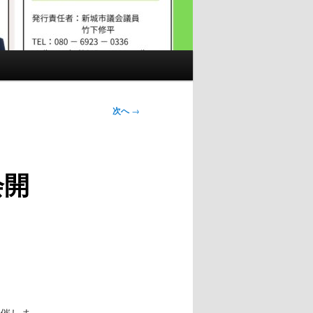
次へ
→
会開
開催しま