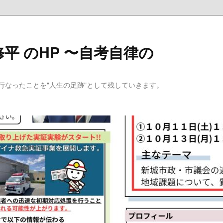
平 のHP 〜自考自律の
行なったことを"人生の足跡"として残していきます。