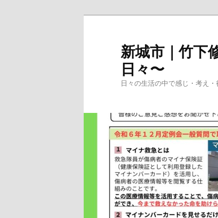
メ
イ
ン
新城市｜竹下修
コ
日々〜
ン
テ
日々の生活の中で感じ・考え・
ン
ツ
へ
移
動