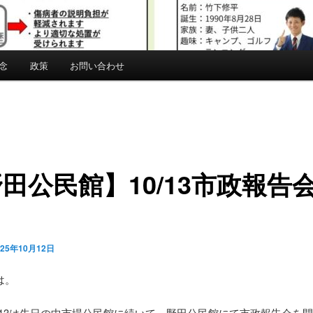
念
政策
お問い合わせ
田公民館】10/13市政報告
！
025年10月12日
は。
0/13は先日の中市場公民館に続いて、野田公民館にて市政報告会を