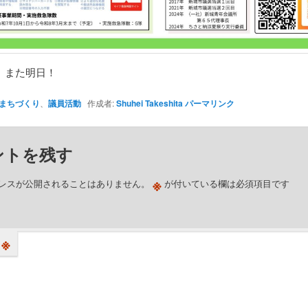
、また明日！
まちづくり
、
議員活動
作成者:
Shuhei Takeshita
パーマリンク
ントを残す
※
レスが公開されることはありません。
が付いている欄は必須項目です
※