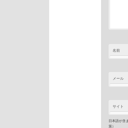
名前
メール
サイト
日本語が含
策）