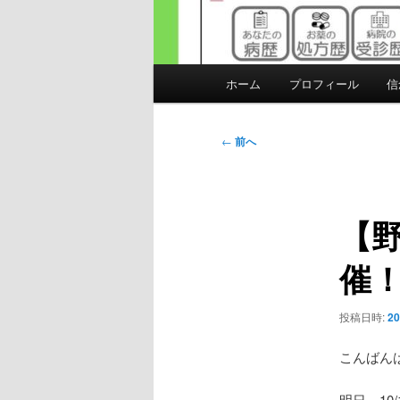
メ
ホーム
プロフィール
信
イ
ン
メ
投
←
前へ
ニ
稿
ュ
ナ
ー
ビ
【野
ゲ
ー
催
シ
ョ
ン
投稿日時:
2
こんばん
明日、1