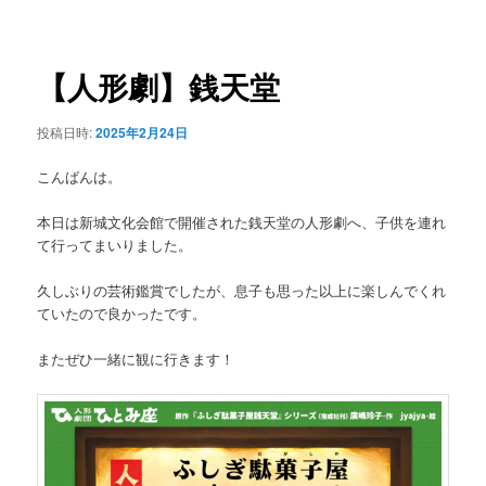
稿
ュ
ナ
ー
ビ
ゲ
【人形劇】銭天堂
ー
シ
投稿日時:
2025年2月24日
ョ
ン
こんばんは。
本日は新城文化会館で開催された銭天堂の人形劇へ、子供を連れ
て行ってまいりました。
久しぶりの芸術鑑賞でしたが、息子も思った以上に楽しんでくれ
ていたので良かったです。
またぜひ一緒に観に行きます！