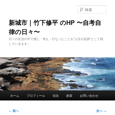
メ
イ
検
ン
索
コ
新城市｜竹下修平 のHP 〜自考自
ン
律の日々〜
テ
ン
日々の生活の中で感じ・考え・行なったことを"人生の足跡"として残
ツ
していきます。
へ
移
動
メ
ホーム
プロフィール
信念
政策
お問い合わせ
イ
ン
メ
投
←
前へ
次へ
→
ニ