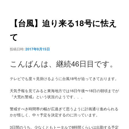
稿
ュ
ナ
ー
ビ
ゲ
【台風】迫り来る18号に怯え
ー
シ
て
ョ
ン
投稿日時:
2017年9月15日
こんばんは、継続46日目です。
テレビでも度々見掛けるように台風18号が迫ってきております。
天気予報を見てみると東海地方では16日午後〜18日の朝頃までが
『大荒れ警戒』という状況のようです、、、
警戒すべき時間帯の幅が広過ぎて思うように計画通り進められる
かが怪しく、中々予定を決定するのに渋っています。
3日間のうち、少なくともトータルで8時間くらいは出勤する予定