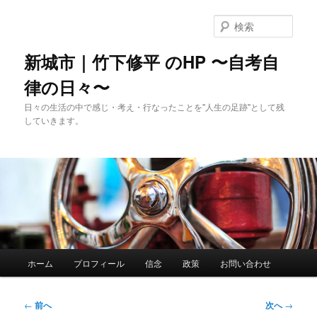
メ
イ
検
ン
索
コ
新城市｜竹下修平 のHP 〜自考自
ン
律の日々〜
テ
ン
日々の生活の中で感じ・考え・行なったことを"人生の足跡"として残
ツ
していきます。
へ
移
動
メ
ホーム
プロフィール
信念
政策
お問い合わせ
イ
ン
メ
投
←
前へ
次へ
→
ニ