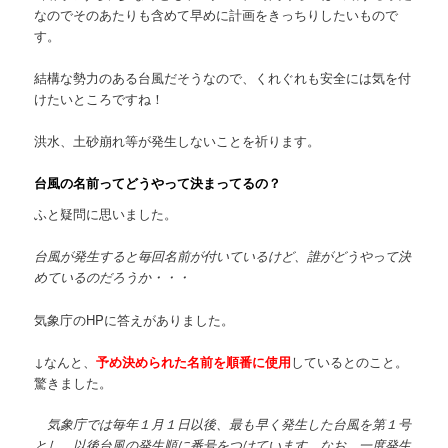
なのでそのあたりも含めて早めに計画をきっちりしたいもので
す。
結構な勢力のある台風だそうなので、くれぐれも安全には気を付
けたいところですね！
洪水、土砂崩れ等が発生しないことを祈ります。
台風の名前ってどうやって決まってるの？
ふと疑問に思いました。
台風が発生すると毎回名前が付いているけど、誰がどうやって決
めているのだろうか・・・
気象庁のHPに答えがありました。
↓なんと、
予め決められた名前を順番に使用
しているとのこと。
驚きました。
気象庁では毎年１月１日以後、最も早く発生した台風を第１号
とし、以後台風の発生順に番号をつけています。なお、一度発生