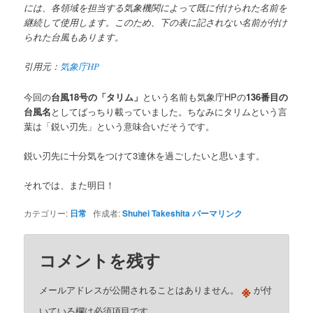
には、各領域を担当する気象機関によって既に付けられた名前を
継続して使用します。このため、下の表に記されない名前が付け
られた台風もあります。
引用元：
気象庁HP
今回の
台風18号の「タリム」
という名前も気象庁HPの
136番目の
台風名
としてばっちり載っていました。ちなみにタリムという言
葉は「鋭い刃先」という意味合いだそうです。
鋭い刃先に十分気をつけて3連休を過ごしたいと思います。
それでは、また明日！
カテゴリー:
日常
作成者:
Shuhei Takeshita
パーマリンク
コメントを残す
※
メールアドレスが公開されることはありません。
が付
いている欄は必須項目です