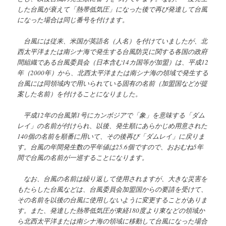
した台風が衰えて「熱帯低気圧」になった後で再び発達して台風
になった場合は同じ番号を付けます。
台風には従来、米国が英語名（人名）を付けていましたが、北
西太平洋または南シナ海で発生する台風防災に関する各国の政府
間組織である台風委員会（日本含む14カ国等が加盟）は、平成12
年（2000年）から、北西太平洋または南シナ海の領域で発生する
台風には同領域内で用いられている固有の名前（加盟国などが提
案した名前）を付けることになりました。
平成12年の台風第1号にカンボジアで「象」を意味する「ダム
レイ」の名前が付けられ、以後、発生順にあらかじめ用意された
140個の名前を順番に用いて、その後再び「ダムレイ」に戻りま
す。台風の年間発生数の平年値は25.6個ですので、おおむね5年
間で台風の名前が一巡することになります。
なお、台風の名前は繰り返して使用されますが、大きな災害を
もたらした台風などは、台風委員会加盟国からの要請を受けて、
その名前を以後の台風に使用しないように変更することがありま
す。また、発達した熱帯低気圧が東経180度より東などの領域か
ら北西太平洋または南シナ海の領域に移動して台風になった場合