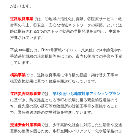
があります。
道路改良事業
では、①地域の活性化に貢献、②医療サービス・救
命率の向上、③安全・安心な地域ネットワークの構築、という道
路に期待される3つのストック効果の早期発現を目指し、事業を
推進されています。
平成30年度には、R151号新城バイパス（八束穂）の4車線化や作
手清岳新城線の現道拡幅等をはじめ、市内10箇所での事業を予定
しています。
橋梁事業
では、道路改良事業に伴う橋の新設・架け替え工事や、
橋梁点検結果に基づく修繕を順次行なっています。
道路災害防除事業
では、
第3次あいち地震対策アクションプラン
に基づき、防災拠点となる市町村役場に至る緊急輸送道路のう
ち、優先度の高い落石等危険箇所の対策工事等を実施すること
で、緊急輸送道路の防災対策を推進しています。
交通安全対策事業
では、少子高齢化社会に対応した生活圏や交通
基盤の整備を図るため、歩行空間のバリアフリー化や通学路の歩