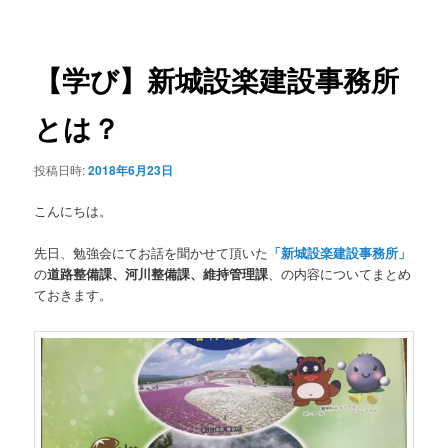
稿
ュ
ナ
ー
ビ
ゲ
【学び】新城設楽建設事務所
ー
シ
とは？
ョ
ン
投稿日時:
2018年6月23日
こんにちは。
先日、勉強会にてお話を聞かせて頂いた
「新城設楽建設事務所」
の
道路整備課、河川整備課、維持管理課
、の内容についてまとめ
ておきます。