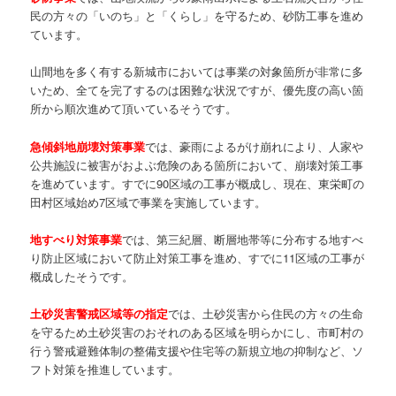
民の方々の「いのち」と「くらし」を守るため、砂防工事を進め
ています。
山間地を多く有する新城市においては事業の対象箇所が非常に多
いため、全てを完了するのは困難な状況ですが、優先度の高い箇
所から順次進めて頂いているそうです。
急傾斜地崩壊対策事業
では、豪雨によるがけ崩れにより、人家や
公共施設に被害がおよぶ危険のある箇所において、崩壊対策工事
を進めています。すでに90区域の工事が概成し、現在、東栄町の
田村区域始め7区域で事業を実施しています。
地すべり対策事業
では、第三紀層、断層地帯等に分布する地すべ
り防止区域において防止対策工事を進め、すでに11区域の工事が
概成したそうです。
土砂災害警戒区域等の指定
では、土砂災害から住民の方々の生命
を守るため土砂災害のおそれのある区域を明らかにし、市町村の
行う警戒避難体制の整備支援や住宅等の新規立地の抑制など、ソ
フト対策を推進しています。