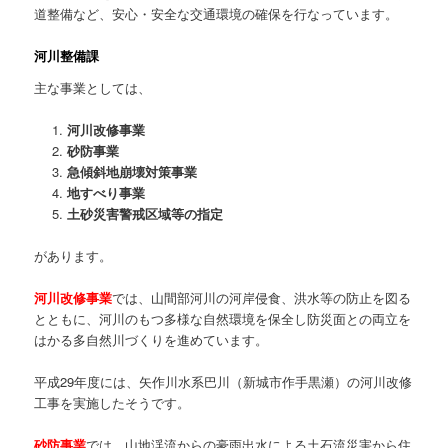
道整備など、安心・安全な交通環境の確保を行なっています。
河川整備課
主な事業としては、
河川改修事業
砂防事業
急傾斜地崩壊対策事業
地すべり事業
土砂災害警戒区域等の指定
があります。
河川改修事業
では、山間部河川の河岸侵食、洪水等の防止を図る
とともに、河川のもつ多様な自然環境を保全し防災面との両立を
はかる多自然川づくりを進めています。
平成29年度には、矢作川水系巴川（新城市作手黒瀬）の河川改修
工事を実施したそうです。
砂防事業
では、山地渓流からの豪雨出水による土石流災害から住