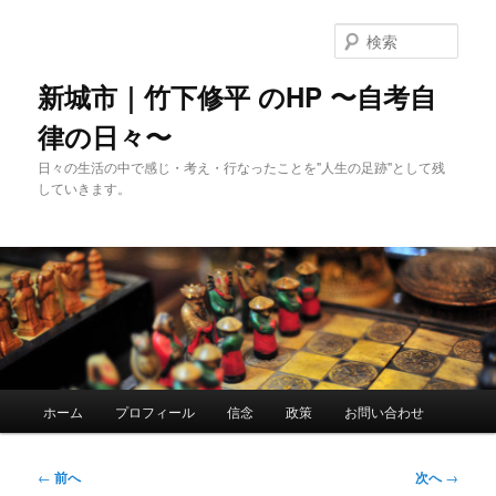
メ
イ
検
ン
索
コ
新城市｜竹下修平 のHP 〜自考自
ン
律の日々〜
テ
ン
日々の生活の中で感じ・考え・行なったことを"人生の足跡"として残
ツ
していきます。
へ
移
動
メ
ホーム
プロフィール
信念
政策
お問い合わせ
イ
ン
メ
投
←
前へ
次へ
→
ニ