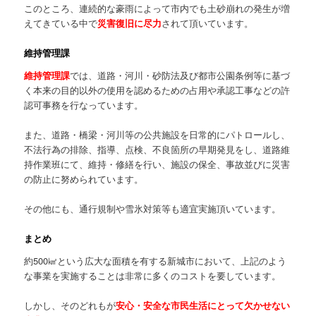
このところ、連続的な豪雨によって市内でも土砂崩れの発生が増
えてきている中で
災害復旧に尽力
されて頂いています。
維持管理課
維持管理課
では、道路・河川・砂防法及び都市公園条例等に基づ
く本来の目的以外の使用を認めるための占用や承認工事などの許
認可事務を行なっています。
また、道路・橋梁・河川等の公共施設を日常的にパトロールし、
不法行為の排除、指導、点検、不良箇所の早期発見をし、道路維
持作業班にて、維持・修繕を行い、施設の保全、事故並びに災害
の防止に努められています。
その他にも、通行規制や雪氷対策等も適宜実施頂いています。
まとめ
約500㎢という広大な面積を有する新城市において、上記のよう
な事業を実施することは非常に多くのコストを要しています。
しかし、そのどれもが
安心・安全な市民生活にとって欠かせない