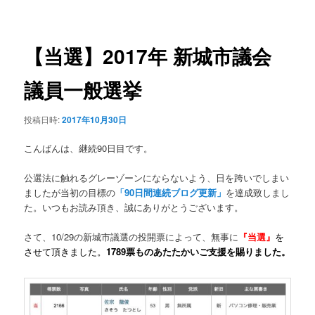
稿
ュ
ナ
ー
ビ
ゲ
【当選】2017年 新城市議会
ー
シ
議員一般選挙
ョ
ン
投稿日時:
2017年10月30日
こんばんは、継続90日目です。
公選法に触れるグレーゾーンにならないよう、日を跨いでしまい
ましたが当初の目標の
「90日間連続ブログ更新」
を達成致しまし
た。いつもお読み頂き、誠にありがとうございます。
さて、10/29の新城市議選の投開票によって、無事に
『当選』
を
させて頂きました。
1789票ものあたたかいご支援を賜りました。