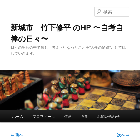
メ
イ
検
ン
索
コ
新城市｜竹下修平 のHP 〜自考自
ン
律の日々〜
テ
ン
日々の生活の中で感じ・考え・行なったことを"人生の足跡"として残
ツ
していきます。
へ
移
動
メ
ホーム
プロフィール
信念
政策
お問い合わせ
イ
ン
メ
投
←
前へ
次へ
→
ニ