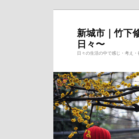
メ
イ
ン
新城市｜竹下修
コ
日々〜
ン
テ
日々の生活の中で感じ・考え・
ン
ツ
へ
移
動