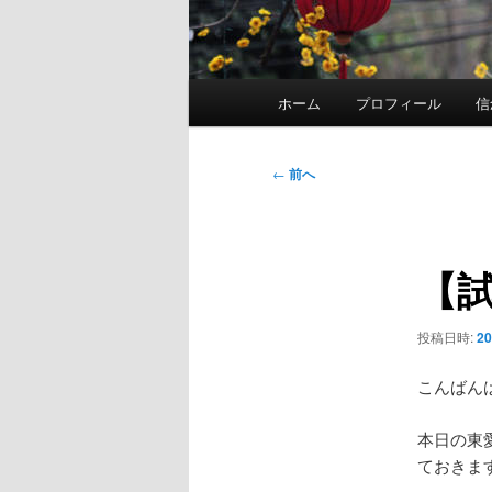
メ
ホーム
プロフィール
信
イ
ン
メ
投
←
前へ
ニ
稿
ュ
ナ
ー
ビ
【
ゲ
ー
シ
投稿日時:
2
ョ
ン
こんばん
本日の東
ておきま