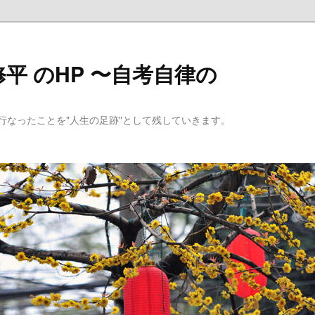
平 のHP 〜自考自律の
行なったことを"人生の足跡"として残していきます。