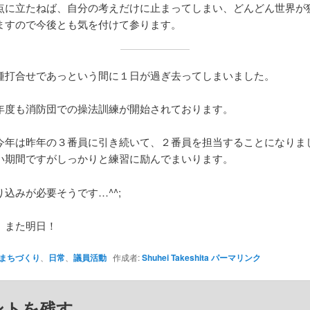
点に立たねば、自分の考えだけに止まってしまい、どんどん世界が
ますので今後とも気を付けて参ります。
種打合せであっという間に１日が過ぎ去ってしまいました。
年度も消防団での操法訓練が開始されております。
今年は昨年の３番員に引き続いて、２番員を担当することになりま
い期間ですがしっかりと練習に励んでまいります。
込みが必要そうです…^^;
、また明日！
まちづくり
、
日常
、
議員活動
作成者:
Shuhei Takeshita
パーマリンク
ントを残す