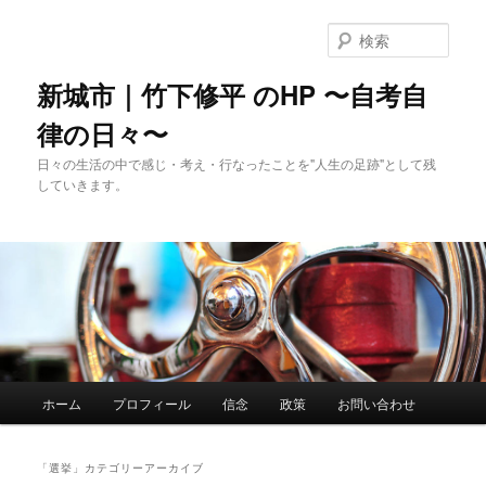
メ
サ
イ
ブ
検
ン
コ
索
コ
ン
新城市｜竹下修平 のHP 〜自考自
ン
テ
律の日々〜
テ
ン
ン
ツ
日々の生活の中で感じ・考え・行なったことを"人生の足跡"として残
ツ
へ
していきます。
へ
移
移
動
動
メ
ホーム
プロフィール
信念
政策
お問い合わせ
イ
ン
メ
「
選挙
」カテゴリーアーカイブ
ニ