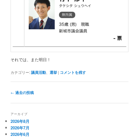
それでは、また明日！
カテゴリー:
議員活動
、
選挙
|
コメントを残す
投
←
過去の投稿
稿
ナ
ビ
アーカイブ
ゲ
2026年8月
ー
2026年7月
シ
2026年6月
ョ