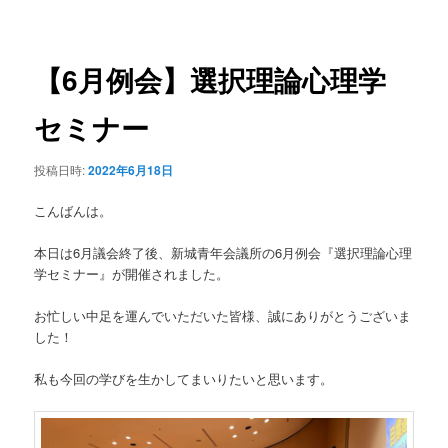
稿
ュ
ナ
ー
ビ
ゲ
【6月例会】選択理論心理学
ー
シ
セミナー
ョ
ン
投稿日時:
2022年6月18日
こんばんは。
本日は6月議会終了後、新城青年会議所の6月例会『選択理論心理
学セミナー』が開催されました。
お忙しい中足を運んでいただいた皆様、誠にありがとうございま
した！
私も今回の学びを生かしてまいりたいと思います。