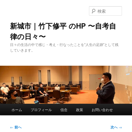
メ
イ
検
ン
索
コ
新城市｜竹下修平 のHP 〜自考自
ン
律の日々〜
テ
ン
日々の生活の中で感じ・考え・行なったことを"人生の足跡"として残
ツ
していきます。
へ
移
動
メ
ホーム
プロフィール
信念
政策
お問い合わせ
イ
ン
メ
投
←
前へ
次へ
→
ニ