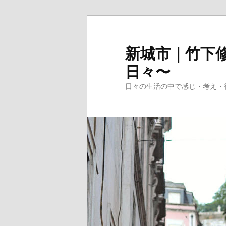
メ
サ
イ
ブ
ン
コ
新城市｜竹下修
コ
ン
日々〜
ン
テ
テ
ン
日々の生活の中で感じ・考え・
ン
ツ
ツ
へ
へ
移
移
動
動