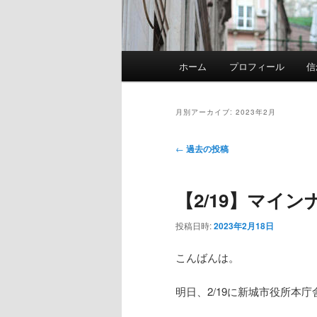
メ
ホーム
プロフィール
信
イ
ン
メ
月別アーカイブ:
2023年2月
ニ
ュ
投
←
過去の投稿
ー
稿
ナ
【2/19】マイ
ビ
ゲ
投稿日時:
2023年2月18日
ー
シ
こんばんは。
ョ
ン
明日、2/19に新城市役所本