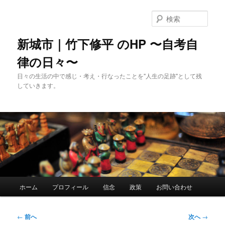
メ
イ
検
ン
索
コ
新城市｜竹下修平 のHP 〜自考自
ン
律の日々〜
テ
ン
日々の生活の中で感じ・考え・行なったことを"人生の足跡"として残
ツ
していきます。
へ
移
動
メ
ホーム
プロフィール
信念
政策
お問い合わせ
イ
ン
メ
投
←
前へ
次へ
→
ニ