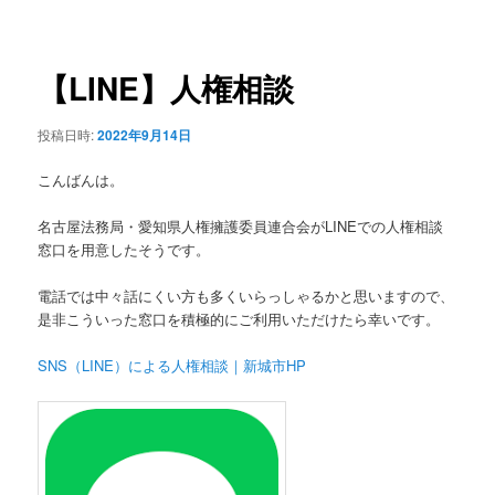
稿
ュ
ナ
ー
ビ
ゲ
【LINE】人権相談
ー
シ
投稿日時:
2022年9月14日
ョ
ン
こんばんは。
名古屋法務局・愛知県人権擁護委員連合会がLINEでの人権相談
窓口を用意したそうです。
電話では中々話にくい方も多くいらっしゃるかと思いますので、
是非こういった窓口を積極的にご利用いただけたら幸いです。
SNS（LINE）による人権相談｜新城市HP