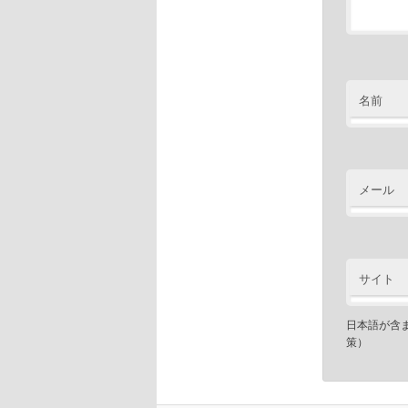
名前
メール
サイト
日本語が含
策）