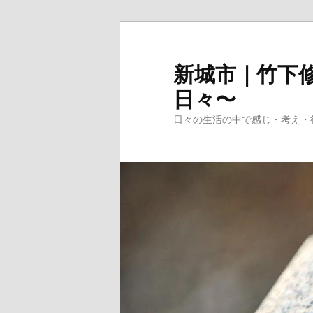
メ
イ
ン
新城市｜竹下修
コ
日々〜
ン
テ
日々の生活の中で感じ・考え・
ン
ツ
へ
移
動