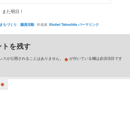
、また明日！
まちづくり
、
議員活動
作成者:
Shuhei Takeshita
パーマリンク
ントを残す
※
レスが公開されることはありません。
が付いている欄は必須項目です
※