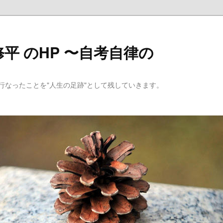
平 のHP 〜自考自律の
行なったことを"人生の足跡"として残していきます。