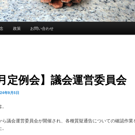
念
政策
お問い合わせ
9月定例会】議会運営委員会
024年9月5日
は。
から議会運営委員会が開催され、各種質疑通告についての確認作業
た。