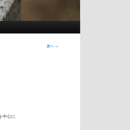
次へ
→
を中心に