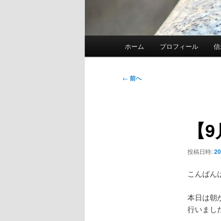
メ
ホーム
プロフィール
信
イ
ン
メ
投
←
前へ
ニ
稿
ュ
ナ
ー
ビ
【
ゲ
ー
シ
投稿日時:
2
ョ
ン
こんばん
本日は朝
行いまし