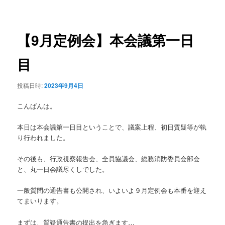
稿
ュ
ナ
ー
ビ
ゲ
【9月定例会】本会議第一日
ー
シ
目
ョ
ン
投稿日時:
2023年9月4日
こんばんは。
本日は本会議第一日目ということで、議案上程、初日質疑等が執
り行われました。
その後も、行政視察報告会、全員協議会、総務消防委員会部会
と、丸一日会議尽くしでした。
一般質問の通告書も公開され、いよいよ９月定例会も本番を迎え
てまいります。
まずは、質疑通告書の提出を急ぎます…