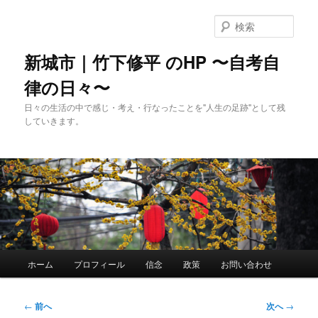
メ
イ
検
ン
索
コ
新城市｜竹下修平 のHP 〜自考自
ン
律の日々〜
テ
ン
日々の生活の中で感じ・考え・行なったことを"人生の足跡"として残
ツ
していきます。
へ
移
動
メ
ホーム
プロフィール
信念
政策
お問い合わせ
イ
ン
メ
投
←
前へ
次へ
→
ニ