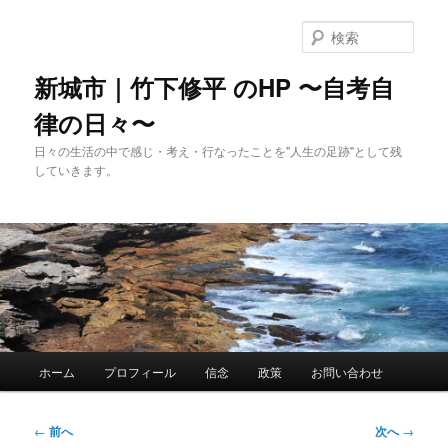
メ
イ
検
ン
索
コ
新城市｜竹下修平 のHP 〜自考自
ン
律の日々〜
テ
ン
日々の生活の中で感じ・考え・行なったことを"人生の足跡"として残
ツ
していきます。
へ
移
動
メ
ホーム
プロフィール
信念
政策
お問い合わせ
イ
ン
メ
投
←
前へ
次へ
→
ニ