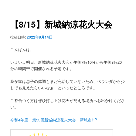
稿
ュ
ナ
ー
ビ
ゲ
【8/15】新城納涼花火大会
ー
シ
投稿日時:
2022年8月14日
ョ
ン
こんばんは。
いよいよ明日、新城納涼花火大会が午後7時10分から午後8時20
分の時間帯で開催される予定です。
我が家は息子の体調もまだ完治していないため、ベランダから少
しでも見えたらいいなぁ…といったところです。
ご都合つく方はぜひ打ち上げ花火が見える場所へお出かけくださ
い。
令和4年度 第53回新城納涼花火大会｜新城市HP