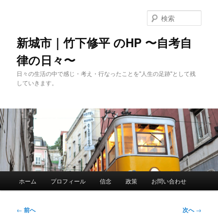
メ
イ
検
ン
索
コ
新城市｜竹下修平 のHP 〜自考自
ン
律の日々〜
テ
ン
日々の生活の中で感じ・考え・行なったことを"人生の足跡"として残
ツ
していきます。
へ
移
動
メ
ホーム
プロフィール
信念
政策
お問い合わせ
イ
ン
メ
投
←
前へ
次へ
→
ニ