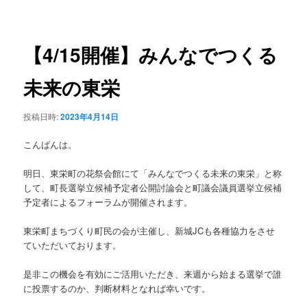
稿
ュ
ナ
ー
ビ
ゲ
【4/15開催】みんなでつくる
ー
シ
未来の東栄
ョ
ン
投稿日時:
2023年4月14日
こんばんは。
明日、東栄町の花祭会館にて「みんなでつくる未来の東栄」と称
して、町長選挙立候補予定者公開討論会と町議会議員選挙立候補
予定者によるフォーラムが開催されます。
東栄町まちづくり町民の会が主催し、新城JCも各種協力をさせ
ていただいております。
是非この機会を有効にご活用いただき、来週から始まる選挙で誰
に投票するのか、判断材料となれば幸いです。