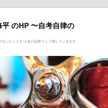
平 のHP 〜自考自律の
行なったことを"人生の足跡"として残していきます。