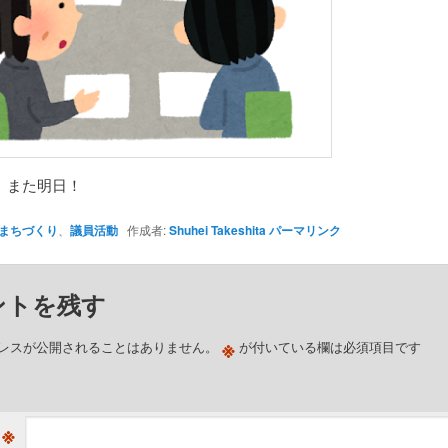
、また明日！
まちづくり
、
議員活動
作成者:
Shuhei Takeshita
パーマリンク
ントを残す
※
レスが公開されることはありません。
が付いている欄は必須項目です
※