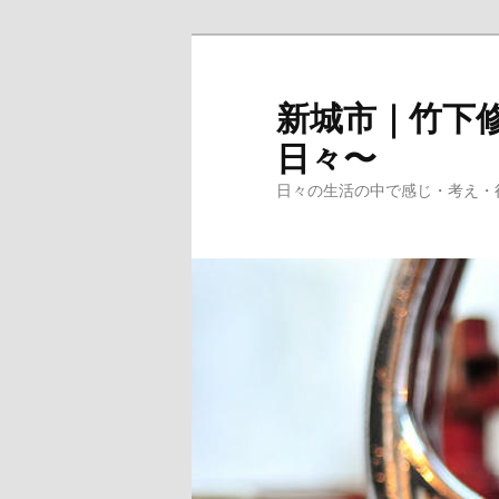
メ
イ
ン
新城市｜竹下修
コ
日々〜
ン
テ
日々の生活の中で感じ・考え・
ン
ツ
へ
移
動