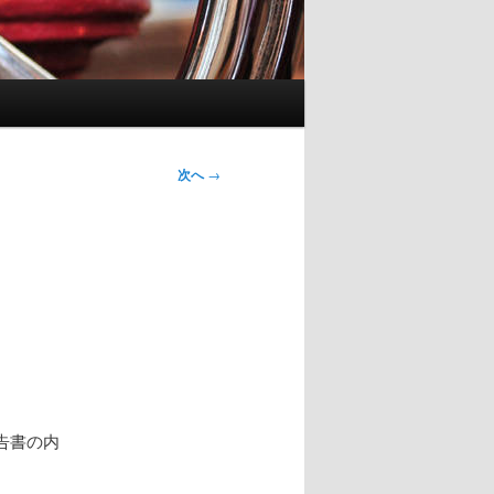
次へ
→
告書の内