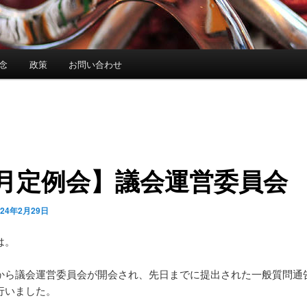
念
政策
お問い合わせ
3月定例会】議会運営委員会
024年2月29日
は。
から議会運営委員会が開会され、先日までに提出された一般質問通
行いました。