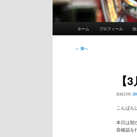
メ
ホーム
プロフィール
信
イ
ン
メ
投
←
前へ
ニ
稿
ュ
ナ
ー
ビ
【
ゲ
ー
シ
投稿日時:
2
ョ
ン
こんばん
本日は朝
容確認を