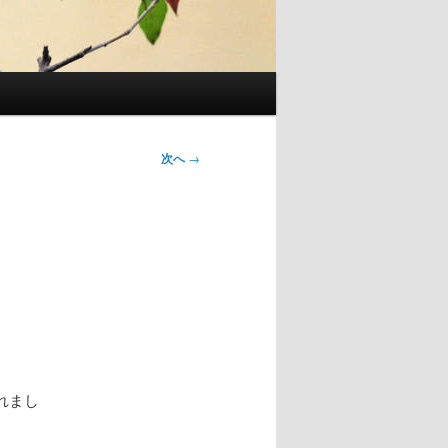
次へ
→
れまし