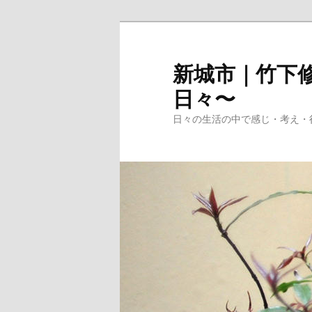
メ
イ
ン
新城市｜竹下修
コ
日々〜
ン
テ
日々の生活の中で感じ・考え・
ン
ツ
へ
移
動