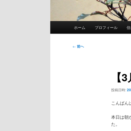
メ
ホーム
プロフィール
信
イ
ン
メ
投
←
前へ
ニ
稿
ュ
ナ
ー
ビ
【
ゲ
ー
シ
投稿日時:
2
ョ
ン
こんばん
本日は朝
た。