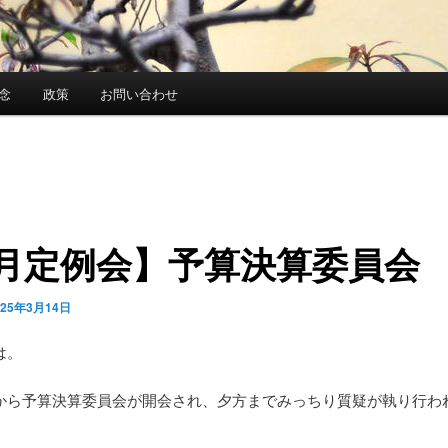
念
政策
お問い合わせ
3月定例会】予算決算委員会
025年3月14日
は。
から予算決算委員会が開会され、夕方までみっちり質疑が執り行わ