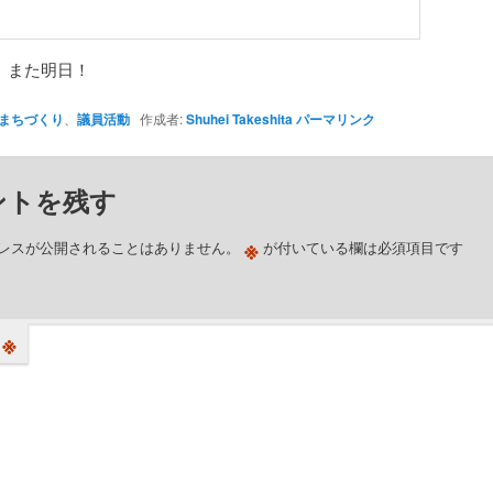
、また明日！
まちづくり
、
議員活動
作成者:
Shuhei Takeshita
パーマリンク
ントを残す
※
レスが公開されることはありません。
が付いている欄は必須項目です
※