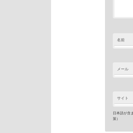
名前
メール
サイト
日本語が含
策）