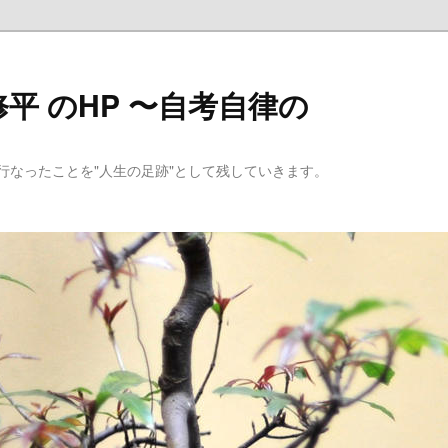
平 のHP 〜自考自律の
行なったことを"人生の足跡"として残していきます。