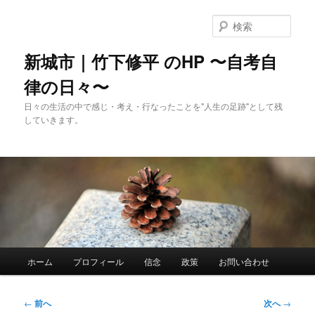
メ
イ
検
ン
索
コ
新城市｜竹下修平 のHP 〜自考自
ン
律の日々〜
テ
ン
日々の生活の中で感じ・考え・行なったことを"人生の足跡"として残
ツ
していきます。
へ
移
動
メ
ホーム
プロフィール
信念
政策
お問い合わせ
イ
ン
メ
投
←
前へ
次へ
→
ニ