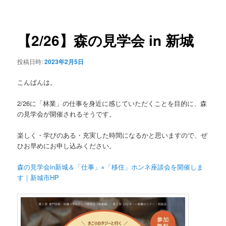
稿
ュ
ナ
ー
ビ
ゲ
【2/26】森の見学会 in 新城
ー
シ
投稿日時:
2023年2月5日
ョ
ン
こんばんは。
2/26に「林業」の仕事を身近に感じていただくことを目的に、森
の見学会が開催されるそうです。
楽しく・学びのある・充実した時間になるかと思いますので、ぜ
ひお早めにお申し込みください。
森の見学会in新城＆「仕事」×「移住」ホンネ座談会を開催しま
す｜新城市HP