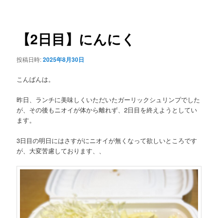
稿
ュ
ナ
ー
ビ
ゲ
【2日目】にんにく
ー
シ
投稿日時:
2025年8月30日
ョ
ン
こんばんは。
昨日、ランチに美味しくいただいたガーリックシュリンプでした
が、その後もニオイが体から離れず、2日目を終えようとしてい
ます。
3日目の明日にはさすがにニオイが無くなって欲しいところです
が、大変苦慮しております、、