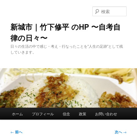
メ
イ
検
ン
索
コ
新城市｜竹下修平 のHP 〜自考自
ン
律の日々〜
テ
ン
日々の生活の中で感じ・考え・行なったことを"人生の足跡"として残
ツ
していきます。
へ
移
動
メ
ホーム
プロフィール
信念
政策
お問い合わせ
イ
ン
メ
投
←
前へ
次へ
→
ニ