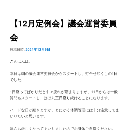
稿
ュ
ナ
ー
ビ
ゲ
【12月定例会】議会運営委員
ー
シ
会
ョ
ン
投稿日時:
2024年12月9日
こんばんは。
本日は朝の議会運営委員会からスタートし、打合せ尽くしの1日
でした。
1日座ってばかりだと中々疲れが溜まりますが、11日からは一般
質問もスタートし、ほぼ丸三日座り続けることになります。
ハードな日が続きますが、とにかく体調管理には十分注意してま
いりたいと思います。
寒さも厳しくなってまいりましたのでお身体ご自愛ください。