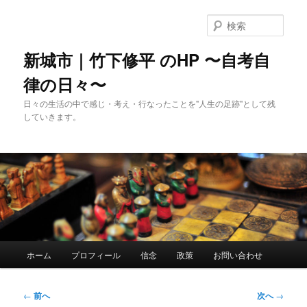
メ
イ
検
ン
索
コ
新城市｜竹下修平 のHP 〜自考自
ン
律の日々〜
テ
ン
日々の生活の中で感じ・考え・行なったことを"人生の足跡"として残
ツ
していきます。
へ
移
動
メ
ホーム
プロフィール
信念
政策
お問い合わせ
イ
ン
メ
投
←
前へ
次へ
→
ニ