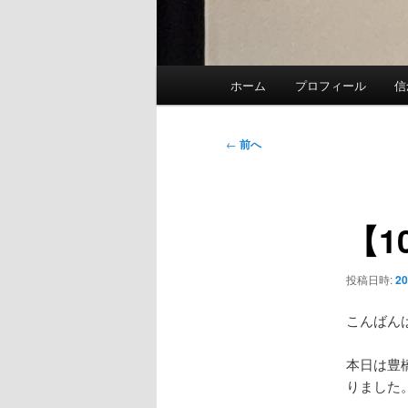
メ
ホーム
プロフィール
信
イ
ン
メ
投
←
前へ
ニ
稿
ュ
ナ
ー
ビ
【
ゲ
ー
シ
投稿日時:
2
ョ
ン
こんばん
本日は豊
りました