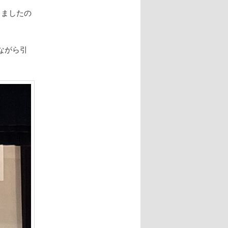
りましたの
。
ながら引