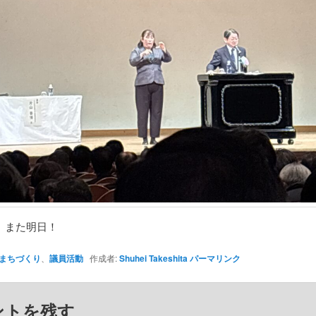
、また明日！
まちづくり
、
議員活動
作成者:
Shuhei Takeshita
パーマリンク
ントを残す