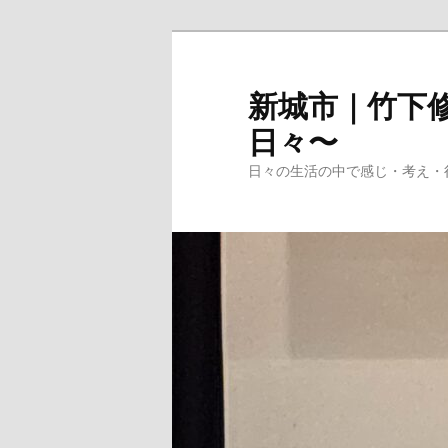
メ
イ
ン
新城市｜竹下修
コ
日々〜
ン
テ
日々の生活の中で感じ・考え・
ン
ツ
へ
移
動