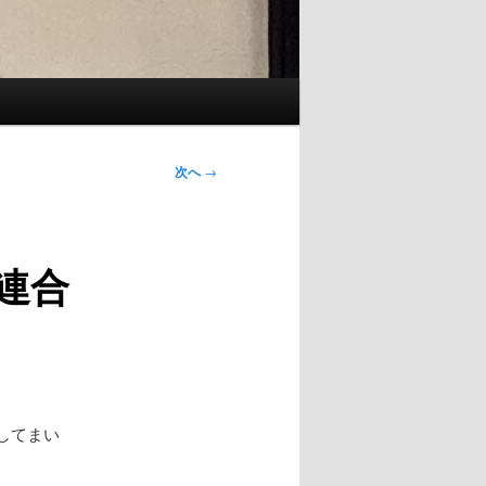
次へ
→
連合
してまい