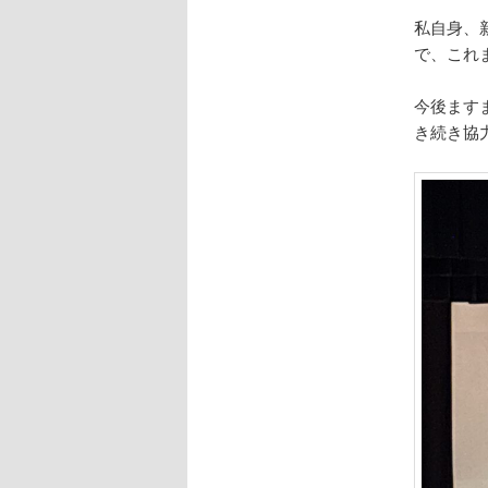
私自身、
で、これ
今後ます
き続き協