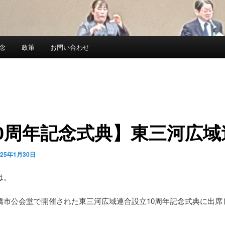
念
政策
お問い合わせ
10周年記念式典】東三河広域
025年1月30日
は。
橋市公会堂で開催された東三河広域連合設立10周年記念式典に出席
。