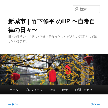
メ
イ
検
ン
索
コ
新城市｜竹下修平 のHP 〜自考自
ン
律の日々〜
テ
ン
日々の生活の中で感じ・考え・行なったことを"人生の足跡"として残
ツ
していきます。
へ
移
動
メ
ホーム
プロフィール
信念
政策
お問い合わせ
イ
ン
メ
投
←
前へ
次へ
→
ニ