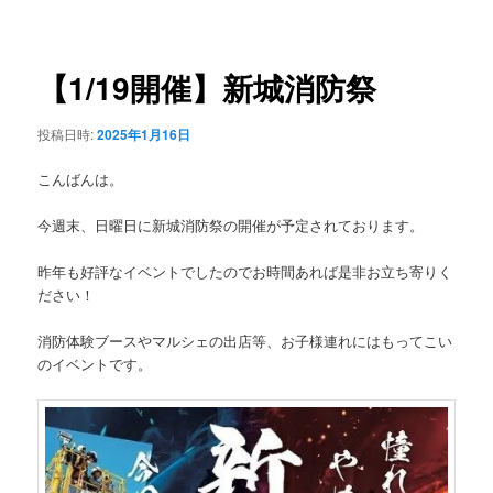
稿
ュ
ナ
ー
ビ
ゲ
【1/19開催】新城消防祭
ー
シ
投稿日時:
2025年1月16日
ョ
ン
こんばんは。
今週末、日曜日に新城消防祭の開催が予定されております。
昨年も好評なイベントでしたのでお時間あれば是非お立ち寄りく
ださい！
消防体験ブースやマルシェの出店等、お子様連れにはもってこい
のイベントです。