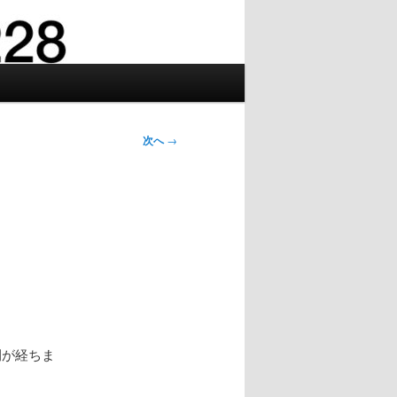
次へ
→
間が経ちま