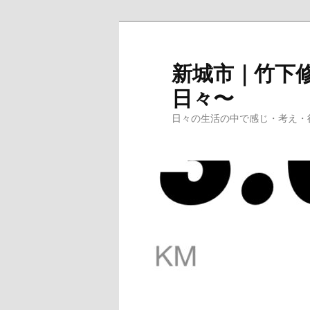
メ
イ
ン
新城市｜竹下修
コ
日々〜
ン
テ
日々の生活の中で感じ・考え・
ン
ツ
へ
移
動