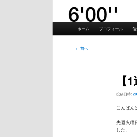
メ
ホーム
プロフィール
信
イ
ン
メ
投
←
前へ
ニ
稿
ュ
ナ
ー
ビ
【
ゲ
ー
シ
投稿日時:
2
ョ
ン
こんばん
先週火曜
した。