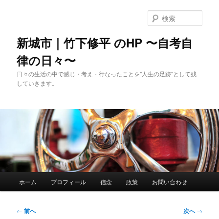
メ
イ
検
ン
索
コ
新城市｜竹下修平 のHP 〜自考自
ン
律の日々〜
テ
ン
日々の生活の中で感じ・考え・行なったことを"人生の足跡"として残
ツ
していきます。
へ
移
動
メ
ホーム
プロフィール
信念
政策
お問い合わせ
イ
ン
メ
投
←
前へ
次へ
→
ニ