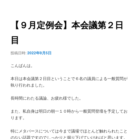
稿
ュ
ナ
ー
ビ
ゲ
【９月定例会】本会議第２日
ー
シ
目
ョ
ン
投稿日時:
2022年9月5日
こんばんは。
本日は本会議第２日目ということで６名の議員による一般質問が
執り行われました。
長時間にわたる議論、お疲れ様でした。
また、私自身は明日の朝一１０時から一般質問登壇を予定してお
ります。
特にメタバースについては今まで議場でほとんど触れられたこと
のない話題ですのでしっかりと掘り下げていければと思います。