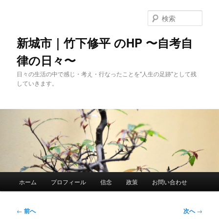
メ
イ
検
ン
索
コ
新城市｜竹下修平 のHP 〜自考自
ン
律の日々〜
テ
ン
日々の生活の中で感じ・考え・行なったことを"人生の足跡"として残
ツ
していきます。
へ
移
動
メ
ホーム
プロフィール
信念
政策
お問い合わせ
イ
ン
メ
投
←
前へ
次へ
→
ニ