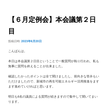
稿
ュ
ナ
ー
ビ
ゲ
【６月定例会】本会議第２日
ー
シ
目
ョ
ン
投稿日時:
2023年6月20日
こんばんは。
本日は本会議第２日目ということで一般質問が執り行われ、私も
無事に質問を終えることが出来ました。
確認したかったポイントは全て聞けましたし、前向きな答弁もい
ただけましたので、新城市の再生可能エネルギー活用推進をます
ます進めていければと思います。
明日も6名の議員による質問が続きますので集中して聞いてまい
ります。