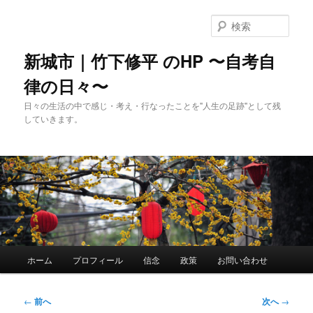
メ
イ
検
ン
索
コ
新城市｜竹下修平 のHP 〜自考自
ン
律の日々〜
テ
ン
日々の生活の中で感じ・考え・行なったことを"人生の足跡"として残
ツ
していきます。
へ
移
動
メ
ホーム
プロフィール
信念
政策
お問い合わせ
イ
ン
メ
投
←
前へ
次へ
→
ニ