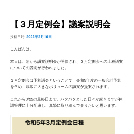
稿
ュ
ナ
ー
ビ
ゲ
【３月定例会】議案説明会
ー
シ
投稿日時:
2023年2月16日
ョ
ン
こんばんは。
本日は、朝から議案説明会が開催され、３月定例会への上程議案
についての説明が行われました。
３月定例会は予算議会ということで、令和5年度の一般会計予算
を含め、非常に大きなボリュームの議案が提案されます。
これから3/22の最終日まで、バタバタとした日々が続きますが体
調管理に十分配慮し、真摯に取り組んで参りたいと思います。