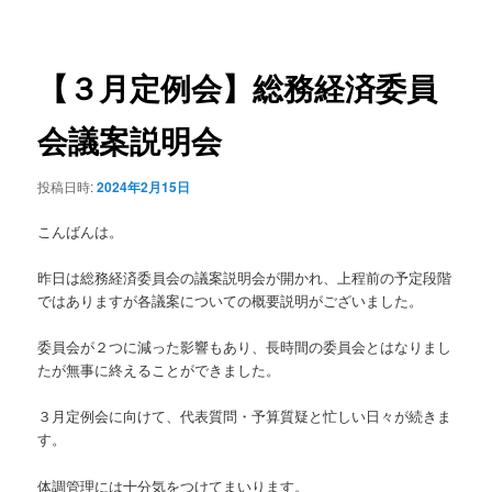
稿
ュ
ナ
ー
ビ
ゲ
【３月定例会】総務経済委員
ー
シ
会議案説明会
ョ
ン
投稿日時:
2024年2月15日
こんばんは。
昨日は総務経済委員会の議案説明会が開かれ、上程前の予定段階
ではありますが各議案についての概要説明がございました。
委員会が２つに減った影響もあり、長時間の委員会とはなりまし
たが無事に終えることができました。
３月定例会に向けて、代表質問・予算質疑と忙しい日々が続きま
す。
体調管理には十分気をつけてまいります。