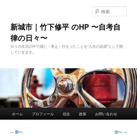
メ
イ
検
ン
索
コ
新城市｜竹下修平 のHP 〜自考自
ン
律の日々〜
テ
ン
日々の生活の中で感じ・考え・行なったことを"人生の足跡"として残
ツ
していきます。
へ
移
動
メ
ホーム
プロフィール
信念
政策
お問い合わせ
イ
ン
メ
投
←
前へ
次へ
→
ニ