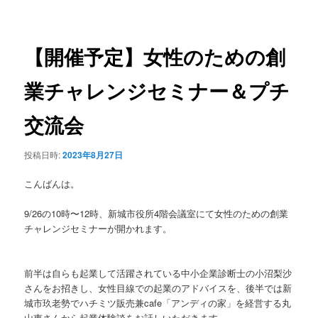
稿
ュ
ナ
ー
ビ
ゲ
【開催予定】女性のための創
ー
シ
業チャレンジセミナー＆プチ
ョ
ン
交流会
投稿日時:
2023年8月27日
こんばんは。
9/26の10時〜12時、新城市役所4階会議室にて女性のための創業
チャレンジセミナーが開かれます。
前半は自らも起業して活躍されている中小企業診断士の小沼梨沙
さんをお招きし、女性目線での起業のアドバイスを、後半では新
城市玖老勢でハチミツ販売兼cafe「アンディの家」を経営する丸
山恵さんから起業体験談をお話しいただきます。