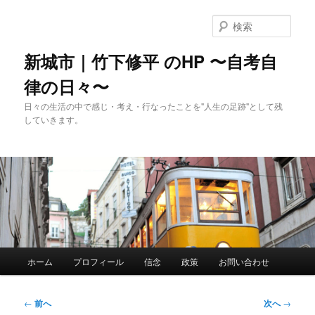
メ
イ
検
ン
索
コ
新城市｜竹下修平 のHP 〜自考自
ン
律の日々〜
テ
ン
日々の生活の中で感じ・考え・行なったことを"人生の足跡"として残
ツ
していきます。
へ
移
動
メ
ホーム
プロフィール
信念
政策
お問い合わせ
イ
ン
メ
投
←
前へ
次へ
→
ニ