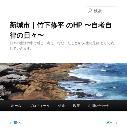
メ
イ
検
ン
索
コ
新城市｜竹下修平 のHP 〜自考自
ン
律の日々〜
テ
ン
日々の生活の中で感じ・考え・行なったことを"人生の足跡"として残
ツ
していきます。
へ
移
動
メ
ホーム
プロフィール
信念
政策
お問い合わせ
イ
ン
メ
投
←
前へ
次へ
→
ニ