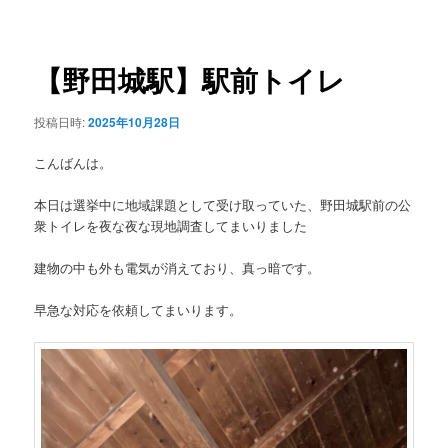
稿
ュ
ナ
ー
ビ
ゲ
【野田城駅】駅前トイレ
ー
シ
投稿日時:
2025年10月28日
ョ
ン
こんばんは。
本日は選挙中に地域課題として受け取っていた、野田城駅前の公
衆トイレを夜な夜な現地調査してまいりました
建物の中も外も電気が消えており、真っ暗です。
早急な対応を依頼してまいります。