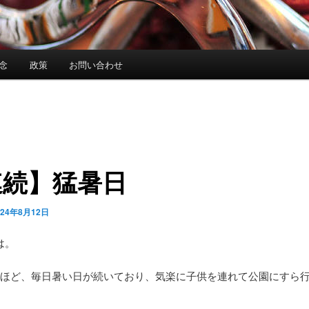
念
政策
お問い合わせ
連続】猛暑日
024年8月12日
は。
間ほど、毎日暑い日が続いており、気楽に子供を連れて公園にすら