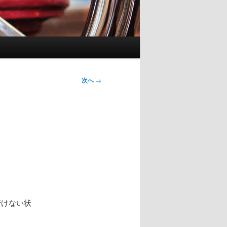
次へ
→
行けない状