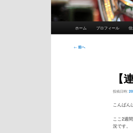
メ
ホーム
プロフィール
信
イ
ン
メ
投
←
前へ
ニ
稿
ュ
ナ
ー
ビ
【
ゲ
ー
シ
投稿日時:
2
ョ
ン
こんばん
ここ2週
況です。