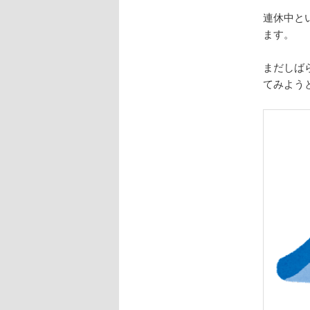
連休中と
ます。
まだしば
てみよう