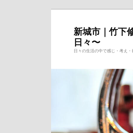
メ
イ
ン
新城市｜竹下修
コ
日々〜
ン
テ
日々の生活の中で感じ・考え・
ン
ツ
へ
移
動