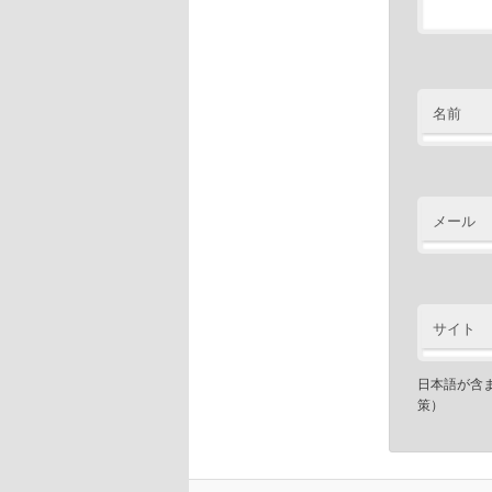
名前
メール
サイト
日本語が含
策）