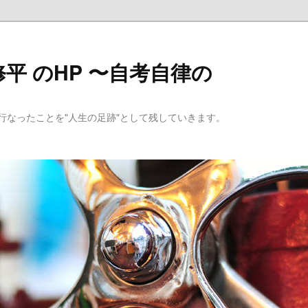
平 のHP 〜自考自律の
行なったことを"人生の足跡"として残していきます。