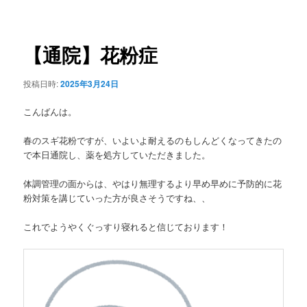
稿
ュ
ナ
ー
ビ
ゲ
【通院】花粉症
ー
シ
投稿日時:
2025年3月24日
ョ
ン
こんばんは。
春のスギ花粉ですが、いよいよ耐えるのもしんどくなってきたの
で本日通院し、薬を処方していただきました。
体調管理の面からは、やはり無理するより早め早めに予防的に花
粉対策を講じていった方が良さそうですね、、
これでようやくぐっすり寝れると信じております！