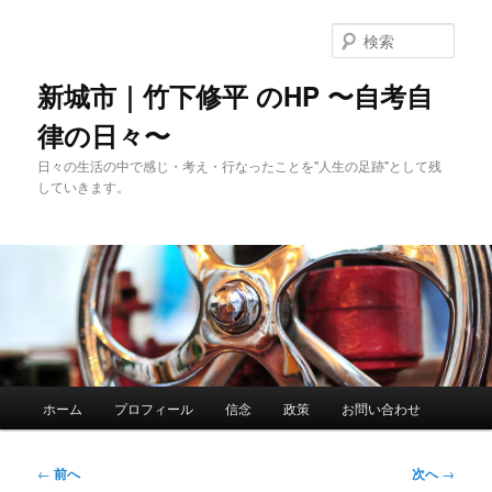
メ
イ
検
ン
索
コ
新城市｜竹下修平 のHP 〜自考自
ン
律の日々〜
テ
ン
日々の生活の中で感じ・考え・行なったことを"人生の足跡"として残
ツ
していきます。
へ
移
動
メ
ホーム
プロフィール
信念
政策
お問い合わせ
イ
ン
メ
投
←
前へ
次へ
→
ニ