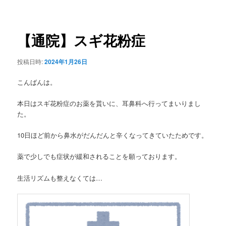
稿
ュ
ナ
ー
ビ
ゲ
【通院】スギ花粉症
ー
シ
投稿日時:
2024年1月26日
ョ
ン
こんばんは。
本日はスギ花粉症のお薬を貰いに、耳鼻科へ行ってまいりまし
た。
10日ほど前から鼻水がだんだんと辛くなってきていたためです。
薬で少しでも症状が緩和されることを願っております。
生活リズムも整えなくては…