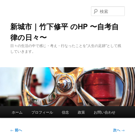
メ
イ
検
ン
索
コ
新城市｜竹下修平 のHP 〜自考自
ン
律の日々〜
テ
ン
日々の生活の中で感じ・考え・行なったことを"人生の足跡"として残
ツ
していきます。
へ
移
動
メ
ホーム
プロフィール
信念
政策
お問い合わせ
イ
ン
メ
投
←
前へ
次へ
→
ニ