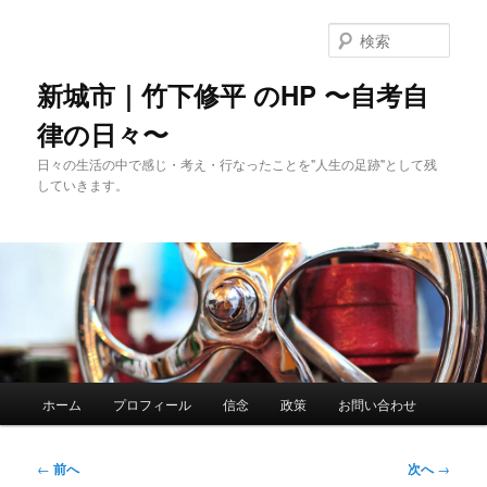
メ
イ
検
ン
索
コ
新城市｜竹下修平 のHP 〜自考自
ン
律の日々〜
テ
ン
日々の生活の中で感じ・考え・行なったことを"人生の足跡"として残
ツ
していきます。
へ
移
動
メ
ホーム
プロフィール
信念
政策
お問い合わせ
イ
ン
メ
投
←
前へ
次へ
→
ニ