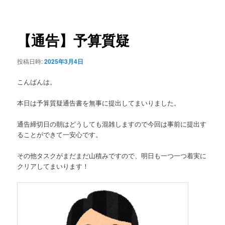
稿
ュ
ナ
ー
ビ
ゲ
【通告】予算質疑
ー
シ
投稿日時:
2025年3月4日
ョ
ン
こんばんは。
本日は予算質疑通告書を無事に提出してまいりました。
通告締切日の朝はどうしても混雑しますので今回は事前に提出す
ることができて一安心です。
その他タスクがまだまだ山積みですので、明日も一つ一つ着実に
クリアしてまいります！