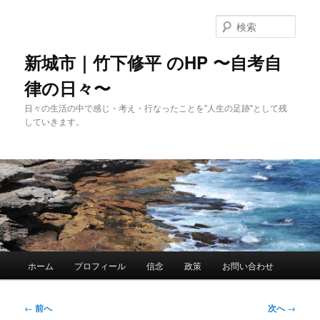
メ
イ
検
ン
索
コ
新城市｜竹下修平 のHP 〜自考自
ン
律の日々〜
テ
ン
日々の生活の中で感じ・考え・行なったことを"人生の足跡"として残
ツ
していきます。
へ
移
動
メ
ホーム
プロフィール
信念
政策
お問い合わせ
イ
ン
メ
投
←
前へ
次へ
→
ニ