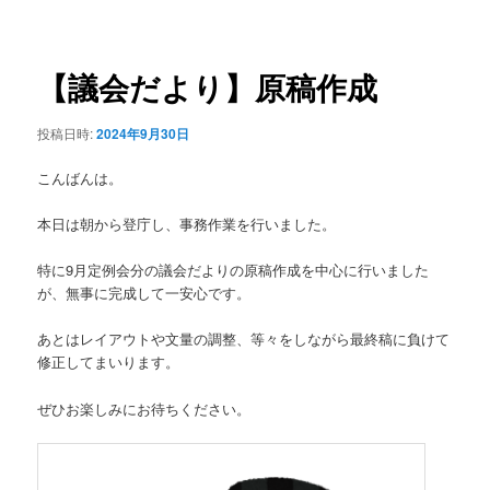
稿
ュ
ナ
ー
ビ
ゲ
【議会だより】原稿作成
ー
シ
投稿日時:
2024年9月30日
ョ
ン
こんばんは。
本日は朝から登庁し、事務作業を行いました。
特に9月定例会分の議会だよりの原稿作成を中心に行いました
が、無事に完成して一安心です。
あとはレイアウトや文量の調整、等々をしながら最終稿に負けて
修正してまいります。
ぜひお楽しみにお待ちください。