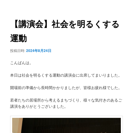
稿
ュ
ナ
ー
ビ
ゲ
【講演会】社会を明るくする
ー
シ
運動
ョ
ン
投稿日時:
2024年8月24日
こんばんは。
本日は社会を明るくする運動の講演会に出席してまいりました。
開場前の準備から長時間かかりましたが、皆様お疲れ様でした。
若者たちの居場所から考えるまちづくり、様々な気付きのあるご
講演をありがとうございました。