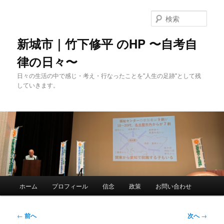
メ
イ
検
ン
索
コ
新城市｜竹下修平 のHP 〜自考自
ン
律の日々〜
テ
ン
日々の生活の中で感じ・考え・行なったことを"人生の足跡"として残
ツ
していきます。
へ
移
動
メ
ホーム
プロフィール
信念
政策
お問い合わせ
イ
ン
メ
投
←
前へ
次へ
→
ニ