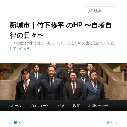
メ
イ
検
ン
索
コ
新城市｜竹下修平 のHP 〜自考自
ン
律の日々〜
テ
ン
日々の生活の中で感じ・考え・行なったことを"人生の足跡"として残
ツ
していきます。
へ
移
動
メ
ホーム
プロフィール
信念
政策
お問い合わせ
イ
ン
メ
投
←
前へ
次へ
→
ニ