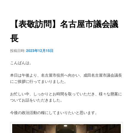
稿
ュ
ナ
ー
ビ
ゲ
【表敬訪問】名古屋市議会議
ー
シ
長
ョ
ン
投稿日時:
2023年12月15日
こんばんは。
本日は午後より、名古屋市役所へ向かい、成田名古屋市議会議長
にご挨拶に行ってまいりました。
お忙しい中、しっかりとお時間を取っていただき、様々な懸案に
ついてお話をいただきました。
今後の政治活動の糧にしてまいりたいと思います。