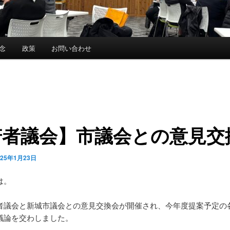
念
政策
お問い合わせ
若者議会】市議会との意見交
025年1月23日
は。
者議会と新城市議会との意見交換会が開催され、今年度提案予定の
議論を交わしました。