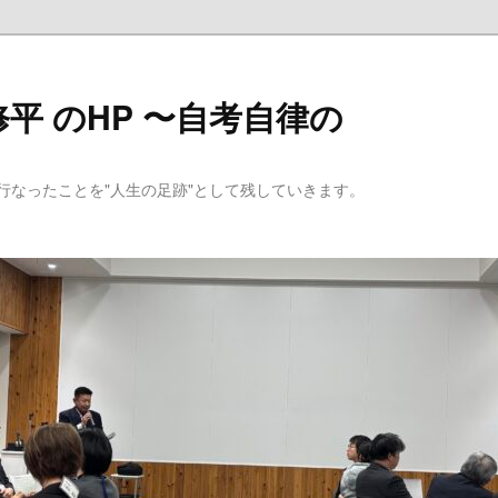
平 のHP 〜自考自律の
行なったことを"人生の足跡"として残していきます。