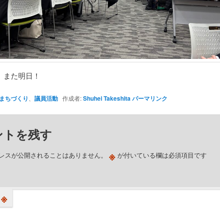
、また明日！
まちづくり
、
議員活動
作成者:
Shuhei Takeshita
パーマリンク
ントを残す
※
レスが公開されることはありません。
が付いている欄は必須項目です
※