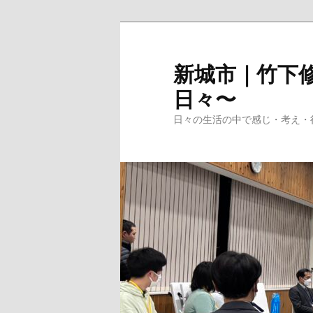
メ
イ
ン
新城市｜竹下修
コ
日々〜
ン
テ
日々の生活の中で感じ・考え・
ン
ツ
へ
移
動