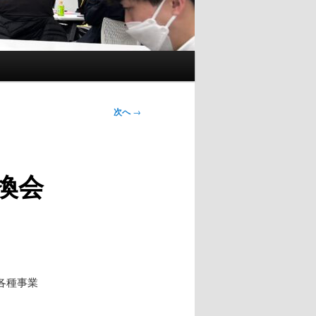
次へ
→
換会
各種事業