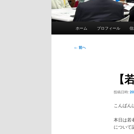
メ
ホーム
プロフィール
信
イ
ン
メ
投
←
前へ
ニ
稿
ュ
ナ
ー
ビ
【
ゲ
ー
シ
投稿日時:
2
ョ
ン
こんばん
本日は若
について