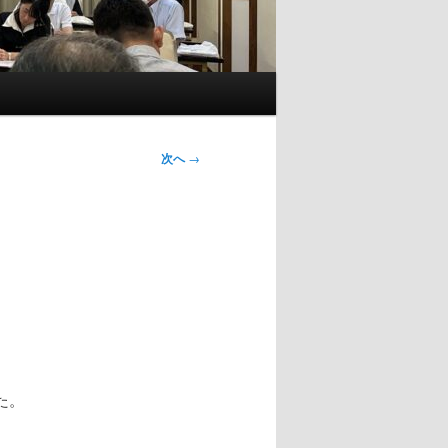
次へ
→
た。