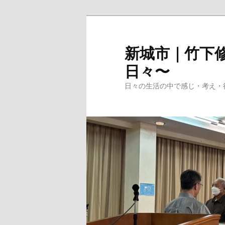
メ
イ
ン
新城市｜竹下修
コ
日々〜
ン
テ
日々の生活の中で感じ・考え・
ン
ツ
へ
移
動