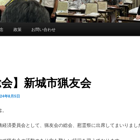
念
政策
お問い合わせ
総会】新城市猟友会
024年8月5日
は。
務経済委員会として、猟友会の総会、慰霊祭に出席してまいりまし