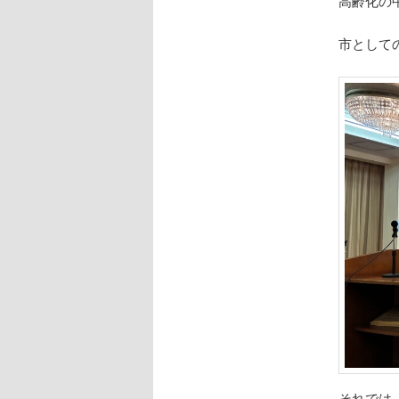
高齢化の
市として
それでは