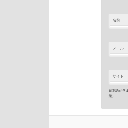
名前
メール
サイト
日本語が含
策）