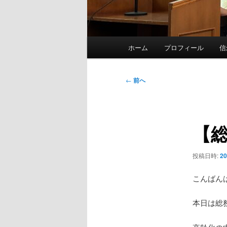
メ
ホーム
プロフィール
信
イ
ン
メ
投
←
前へ
ニ
稿
ュ
ナ
ー
ビ
【
ゲ
ー
シ
投稿日時:
2
ョ
ン
こんばん
本日は総