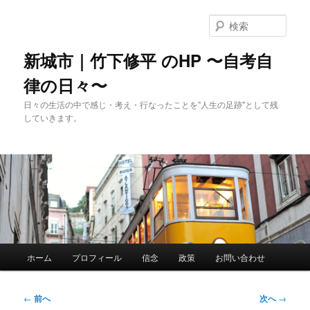
メ
イ
検
ン
索
コ
新城市｜竹下修平 のHP 〜自考自
ン
律の日々〜
テ
ン
日々の生活の中で感じ・考え・行なったことを"人生の足跡"として残
ツ
していきます。
へ
移
動
メ
ホーム
プロフィール
信念
政策
お問い合わせ
イ
ン
メ
投
←
前へ
次へ
→
ニ