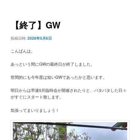
稿
ュ
ナ
ー
ビ
ゲ
【終了】GW
ー
シ
投稿日時:
2026年5月6日
ョ
ン
こんばんは。
あっという間にGWの最終日が終了しました。
世間的にも今年度は短いGWであったかと思います。
明日からは早速5月臨時会が開催されたりと、バタバタした日々
がすぐにスタート致します。
気張ってまいりましょう！