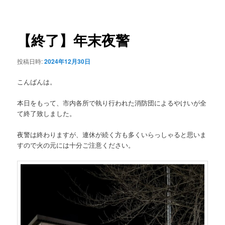
稿
ュ
ナ
ー
ビ
ゲ
【終了】年末夜警
ー
シ
投稿日時:
2024年12月30日
ョ
ン
こんばんは。
本日をもって、市内各所で執り行われた消防団によるやけいが全
て終了致しました。
夜警は終わりますが、連休が続く方も多くいらっしゃると思いま
すので火の元には十分ご注意ください。