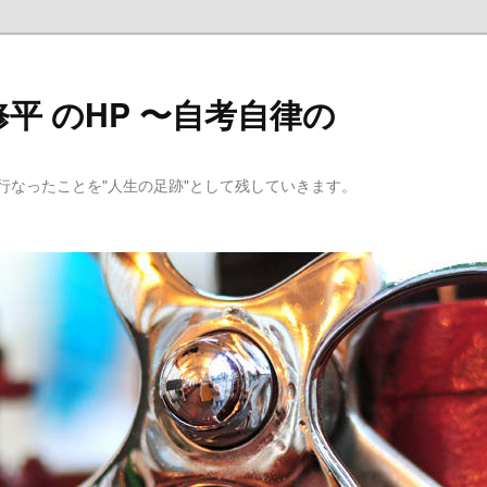
平 のHP 〜自考自律の
行なったことを"人生の足跡"として残していきます。