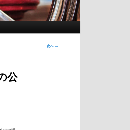
次へ
→
の公
外での誘