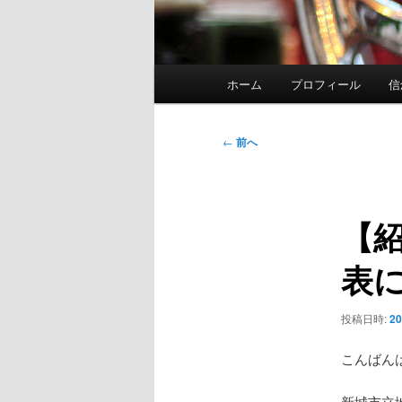
メ
ホーム
プロフィール
信
イ
ン
メ
投
←
前へ
ニ
稿
ュ
ナ
ー
ビ
【
ゲ
ー
表
シ
ョ
ン
投稿日時:
2
こんばん
新城市立