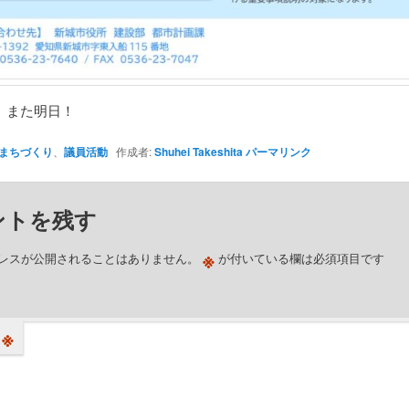
、また明日！
まちづくり
、
議員活動
作成者:
Shuhei Takeshita
パーマリンク
ントを残す
※
レスが公開されることはありません。
が付いている欄は必須項目です
※