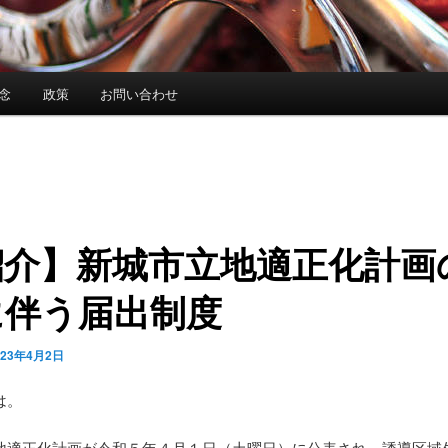
念
政策
お問い合わせ
紹介】新城市立地適正化計画
に伴う届出制度
023年4月2日
は。
地適正化計画が令和５年４月１日（土曜日）に公表され、誘導区域