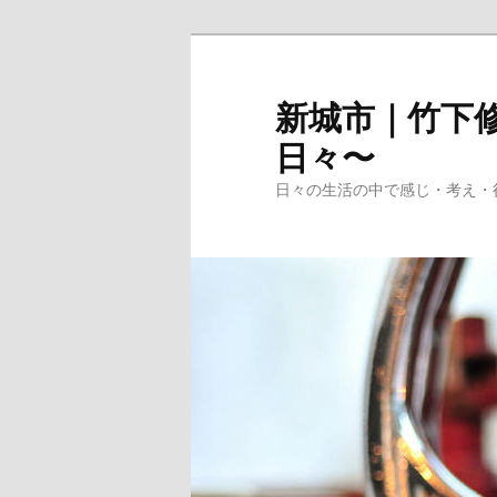
メ
イ
ン
新城市｜竹下修
コ
日々〜
ン
テ
日々の生活の中で感じ・考え・
ン
ツ
へ
移
動