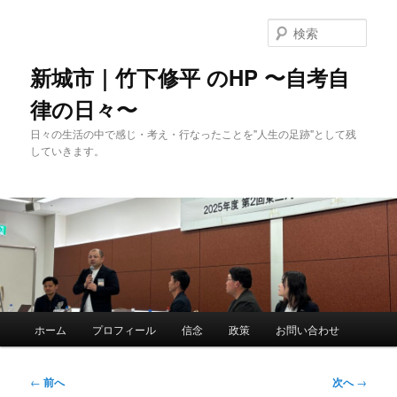
メ
イ
検
ン
索
コ
新城市｜竹下修平 のHP 〜自考自
ン
律の日々〜
テ
ン
日々の生活の中で感じ・考え・行なったことを"人生の足跡"として残
ツ
していきます。
へ
移
動
メ
ホーム
プロフィール
信念
政策
お問い合わせ
イ
ン
メ
投
←
前へ
次へ
→
ニ