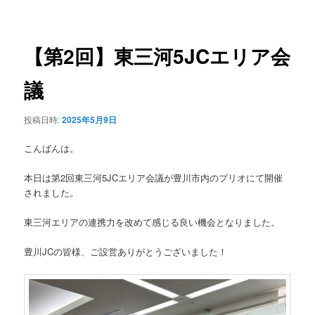
稿
ュ
ナ
ー
ビ
ゲ
【第2回】東三河5JCエリア会
ー
シ
議
ョ
ン
投稿日時:
2025年5月9日
こんばんは。
本日は第2回東三河5JCエリア会議が豊川市内のプリオにて開催
されました。
東三河エリアの連携力を改めて感じる良い機会となりました。
豊川JCの皆様、ご設営ありがとうございました！