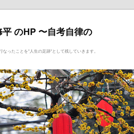
平 のHP 〜自考自律の
行なったことを"人生の足跡"として残していきます。