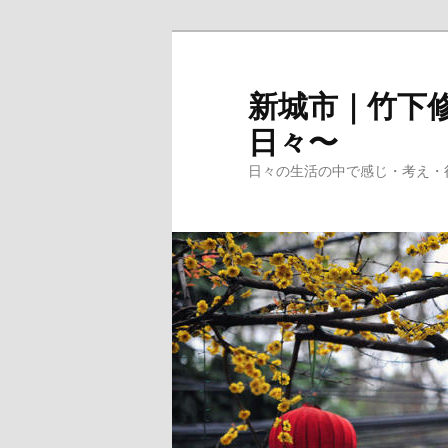
メ
イ
ン
新城市｜竹下修
コ
日々〜
ン
テ
日々の生活の中で感じ・考え・
ン
ツ
へ
移
動