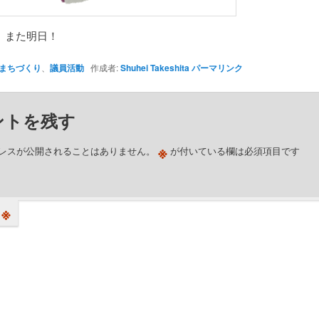
、また明日！
まちづくり
、
議員活動
作成者:
Shuhei Takeshita
パーマリンク
ントを残す
※
レスが公開されることはありません。
が付いている欄は必須項目です
※