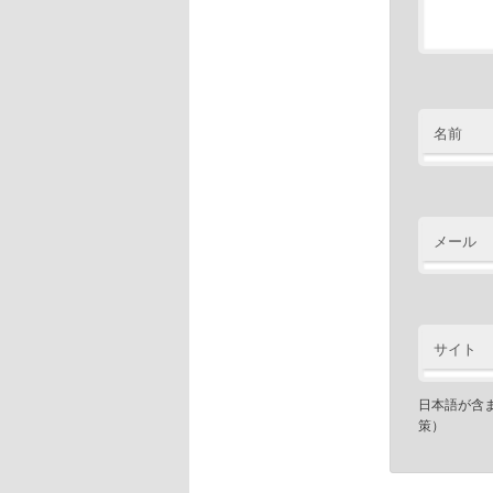
名前
メール
サイト
日本語が含
策）