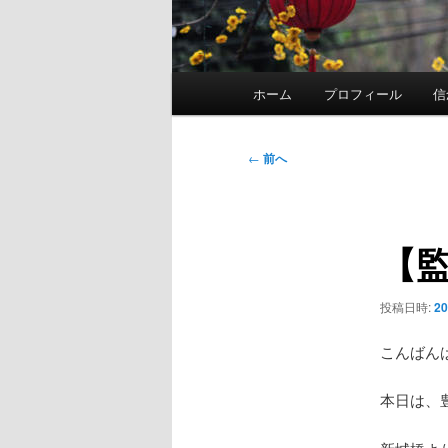
メ
ホーム
プロフィール
信
イ
ン
メ
投
←
前へ
ニ
稿
ュ
ナ
ー
ビ
【
ゲ
ー
シ
投稿日時:
2
ョ
ン
こんばん
本日は、