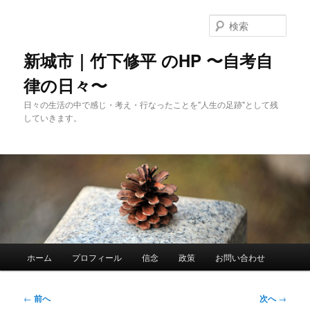
メ
イ
検
ン
索
コ
新城市｜竹下修平 のHP 〜自考自
ン
律の日々〜
テ
ン
日々の生活の中で感じ・考え・行なったことを"人生の足跡"として残
ツ
していきます。
へ
移
動
メ
ホーム
プロフィール
信念
政策
お問い合わせ
イ
ン
メ
投
←
前へ
次へ
→
ニ