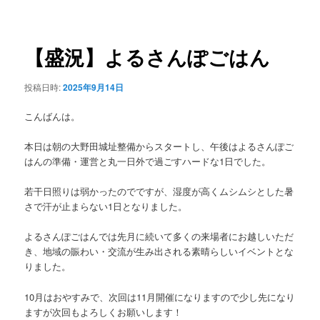
稿
ュ
ナ
ー
ビ
ゲ
【盛況】よるさんぽごはん
ー
シ
投稿日時:
2025年9月14日
ョ
ン
こんばんは。
本日は朝の大野田城址整備からスタートし、午後はよるさんぽご
はんの準備・運営と丸一日外で過ごすハードな1日でした。
若干日照りは弱かったのでですが、湿度が高くムシムシとした暑
さで汗が止まらない1日となりました。
よるさんぽごはんでは先月に続いて多くの来場者にお越しいただ
き、地域の賑わい・交流が生み出される素晴らしいイベントとな
りました。
10月はおやすみで、次回は11月開催になりますので少し先になり
ますが次回もよろしくお願いします！